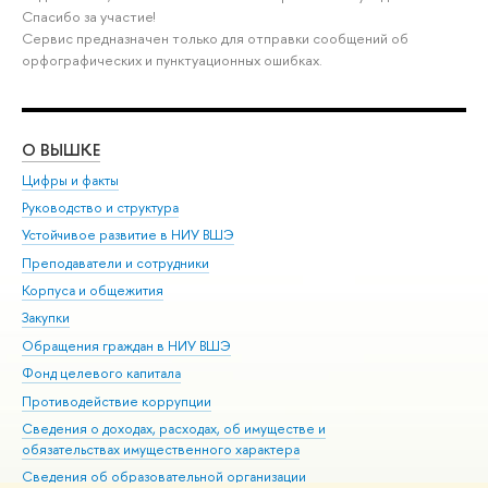
Спасибо за участие!
Сервис предназначен только для отправки сообщений об
орфографических и пунктуационных ошибках.
О ВЫШКЕ
ОБ
Цифры и факты
Ли
Руководство и структура
Дов
Устойчивое развитие в НИУ ВШЭ
Ол
Преподаватели и сотрудники
При
Корпуса и общежития
Вы
Закупки
При
Обращения граждан в НИУ ВШЭ
Ас
Фонд целевого капитала
До
Противодействие коррупции
Цен
Сведения о доходах, расходах, об имуществе и
Би
обязательствах имущественного характера
Об
Сведения об образовательной организации
Обр