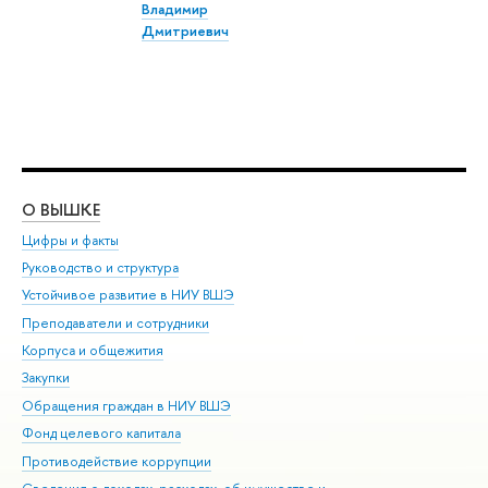
Владимир
Дмитриевич
О ВЫШКЕ
ОБ
Цифры и факты
Ли
Руководство и структура
Дов
Устойчивое развитие в НИУ ВШЭ
Ол
Преподаватели и сотрудники
При
Корпуса и общежития
Вы
Закупки
При
Обращения граждан в НИУ ВШЭ
Ас
Фонд целевого капитала
До
Противодействие коррупции
Цен