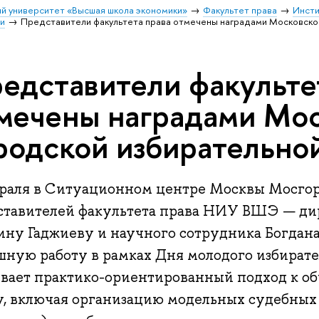
й университет «Высшая школа экономики»
Факультет права
Инсти
и
Представители факультета права отмечены наградами Московско
едставители факульте
мечены наградами Мо
родской избирательно
враля в Ситуационном центре Москвы Мосго
ставителей факультета права НИУ ВШЭ — ди
ину Гаджиеву и научного сотрудника Богдана
шную работу в рамках Дня молодого избирате
ивает практико-ориентированный подход к 
у, включая организацию модельных судебных