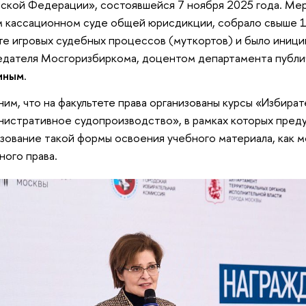
ской Федерации», состоявшейся 7 ноября 2025 года. Ме
 кассационном суде общей юрисдикции, собрало свыше 1
е игровых судебных процессов (муткортов) и было ини
дателя Мосгоризбиркома, доцентом департамента публи
иным
.
им, что на факультете права организованы курсы «Избират
истративное судопроизводство», в рамках которых пред
зование такой формы освоения учебного материала, как м
ного права.