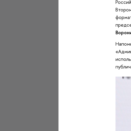
Россий
Втором
формат
предсе
Ворон
Напомн
«Админ
исполь
публич