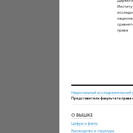
Директ
Институ
исследо
национа
сравнит
права
Национальный исследовательский 
Представители факультета права
О ВЫШКЕ
Цифры и факты
Руководство и структура