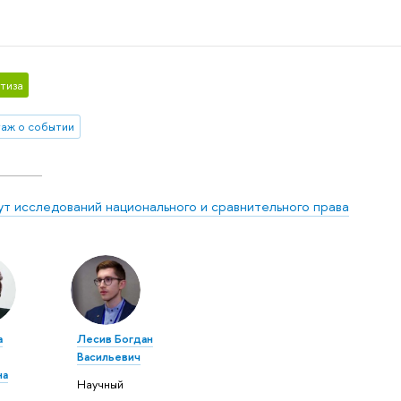
тиза
аж о событии
ут исследований национального и сравнительного права
а
Лесив Богдан
Васильевич
на
Научный