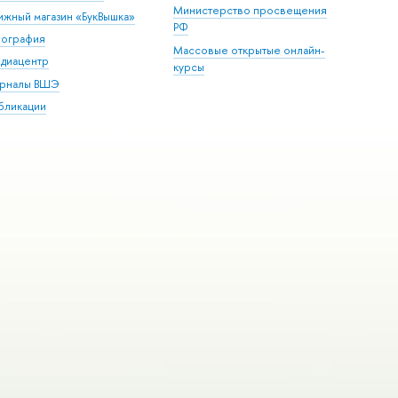
Министерство просвещения
ижный магазин «БукВышка»
РФ
пография
Массовые открытые онлайн-
диацентр
курсы
рналы ВШЭ
бликации