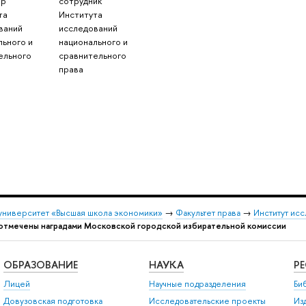
ор
сотрудник
та
Института
ваний
исследований
льного и
национального и
ельного
сравнительного
права
университет «Высшая школа экономики»
→
Факультет права
→
Институт ис
 отмечены наградами Московской городской избирательной комиссии
ОБРАЗОВАНИЕ
НАУКА
Р
Лицей
Научные подразделения
Би
Довузовская подготовка
Исследовательские проекты
Из