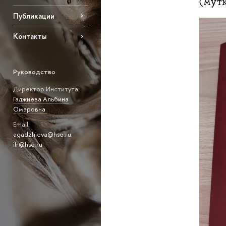
(мутк
Публикации
Контакты
Руководство
Директор Института:
Гаджиева Альбина
Омаровна
Email:
agadzhieva@hse.ru
;
ilr@hse.ru