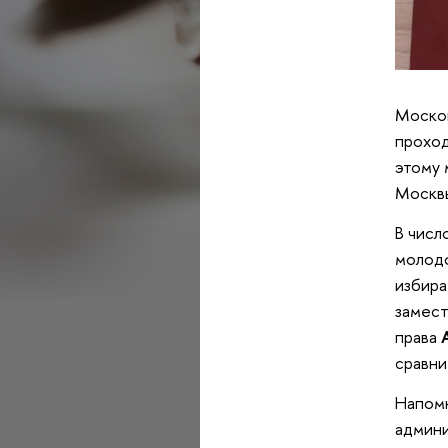
Москов
проход
этому 
Москв
В числ
молодо
избир
замест
права
сравни
Напомн
админи