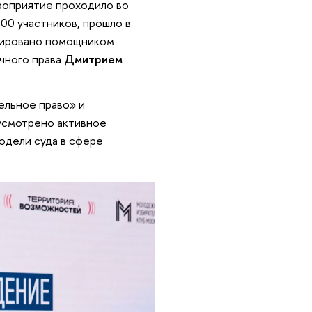
роприятие проходило во
00 участников, прошло в
циировано помощником
чного права
Дмитрием
ельное право» и
усмотрено активное
одели суда в сфере