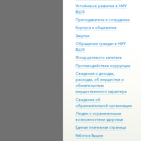
Устойчивое развитие в НИУ
ВШЭ
Преподаватели и сотрудники
Корпуса и общежития
Закупки
Обращения граждан в НИУ
ВШЭ
Фонд целевого капитала
Противодействие коррупции
Сведения о доходах,
расходах, об имуществе и
обязательствах
имущественного характера
Сведения об
образовательной организации
Людям с ограниченными
возможностями здоровья
Единая платежная страница
Работа в Вышке