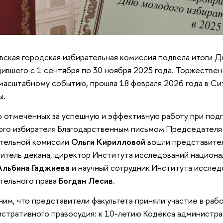
ская городская избирательная комиссия подвела итоги Д
ившего с 1 сентября по 30 ноября 2025 года. Торжестве
масштабному событию, прошла 18 февраля 2026 года в С
ы.
о отмеченных за успешную и эффективную работу при под
го избирателя Благодарственным письмом Председателя
ательной комиссии
Ольги Кирилловой
вошли представител
итель декана, директор Института исследований национа
Альбина Гаджиева
и научный сотрудник Института исслед
тельного права
Богдан Лесив.
им, что представители факультета приняли участие в ра
стративного правосудия: к 10-летию Кодекса администр