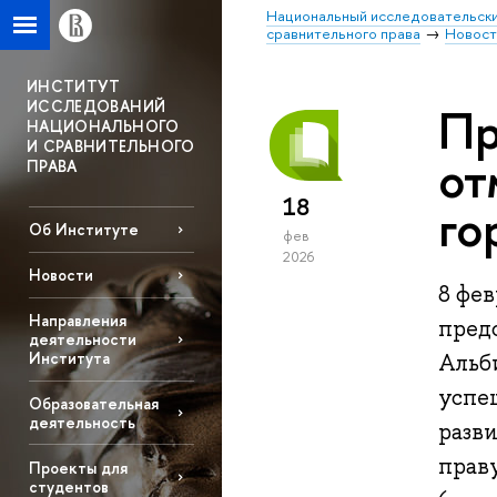
Национальный исследовательски
сравнительного права
Новост
ИНСТИТУТ
ИССЛЕДОВАНИЙ
Пр
НАЦИОНАЛЬНОГО
И СРАВНИТЕЛЬНОГО
от
ПРАВА
18
го
Об Институте
фев
2026
Новости
8 фе
Направления
пред
деятельности
Института
Альб
успе
Образовательная
деятельность
разв
прав
Проекты для
студентов