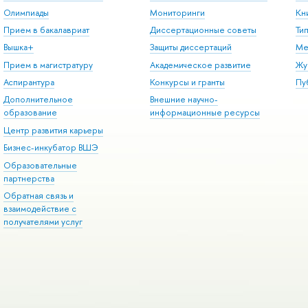
Олимпиады
Мониторинги
Кн
Прием в бакалавриат
Диссертационные советы
Ти
Вышка+
Защиты диссертаций
Ме
Прием в магистратуру
Академическое развитие
Жу
Аспирантура
Конкурсы и гранты
Пу
Дополнительное
Внешние научно-
образование
информационные ресурсы
Центр развития карьеры
Бизнес-инкубатор ВШЭ
Образовательные
партнерства
Обратная связь и
взаимодействие с
получателями услуг