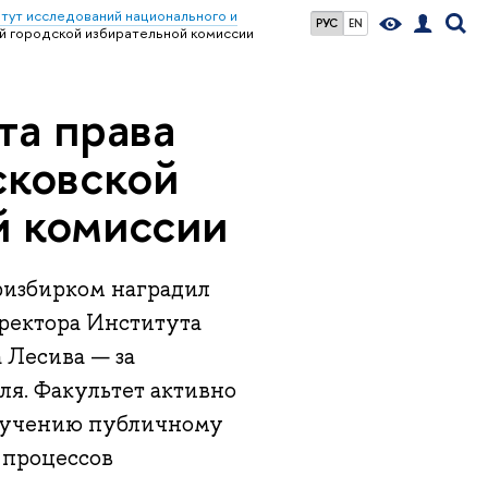
тут исследований национального и
РУС
EN
й городской избирательной комиссии
та права
сковской
й комиссии
ризбирком наградил
ректора Института
 Лесива — за
ля. Факультет активно
обучению публичному
 процессов