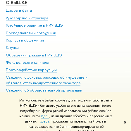
О ВЫШКЕ
ОБ
Цифры и факты
Ли
Руководство и структура
Дов
Устойчивое развитие в НИУ ВШЭ
Ол
Преподаватели и сотрудники
При
Корпуса и общежития
Вы
Закупки
При
Обращения граждан в НИУ ВШЭ
Ас
Фонд целевого капитала
До
Противодействие коррупции
Цен
Сведения о доходах, расходах, об имуществе и
Би
обязательствах имущественного характера
Об
Сведения об образовательной организации
Обр
Людям с ограниченными возможностями здоровья
Мы используем файлы cookies для улучшения работы сайта
Единая платежная страница
НИУ ВШЭ и большего удобства его использования. Более
подробную информацию об использовании файлов cookies
Работа в Вышке
можно найти
здесь
, наши правила обработки персональных
данных –
здесь
. Продолжая пользоваться сайтом, вы
✖
Редактору
подтверждаете, что были проинформированы об