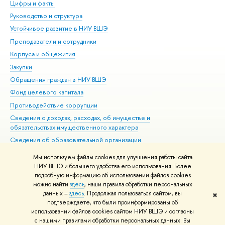
Цифры и факты
Ли
Руководство и структура
Дов
Устойчивое развитие в НИУ ВШЭ
Ол
Преподаватели и сотрудники
При
Корпуса и общежития
Вы
Закупки
При
Обращения граждан в НИУ ВШЭ
Ас
Фонд целевого капитала
До
Противодействие коррупции
Цен
Сведения о доходах, расходах, об имуществе и
Би
обязательствах имущественного характера
Об
Сведения об образовательной организации
Обр
Людям с ограниченными возможностями здоровья
Мы используем файлы cookies для улучшения работы сайта
Единая платежная страница
НИУ ВШЭ и большего удобства его использования. Более
подробную информацию об использовании файлов cookies
Работа в Вышке
можно найти
здесь
, наши правила обработки персональных
данных –
здесь
. Продолжая пользоваться сайтом, вы
✖
Редактору
подтверждаете, что были проинформированы об
© НИУ ВШЭ 1993–2026
Адреса и контакты
Условия использования
использовании файлов cookies сайтом НИУ ВШЭ и согласны
с нашими правилами обработки персональных данных. Вы
материалов
Политика конфиденциальности
Карта сайта