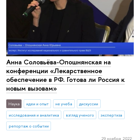
Анна Соловьёва-Опошнянская на
конференции «Лекарственное
обеспечение в РФ. Готова ли Россия к
новым вызовам»
Наука
идеи и опыт
не учеба
дискуссии
исследования и аналитика
взгляд ученого
экспертиза
репортаж о событии
29 ноября 2022