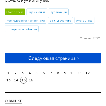
COVID-19 уже отступил.
Экспертиза
идеи и опыт
публикации
исследования и аналитика
взгляд ученого
экспертиза
репортаж о событии
28 июня 2022
Следующая страница
1
2
3
4
5
6
7
8
9
10
11
12
13
14
15
16
О ВЫШКЕ
ОБ