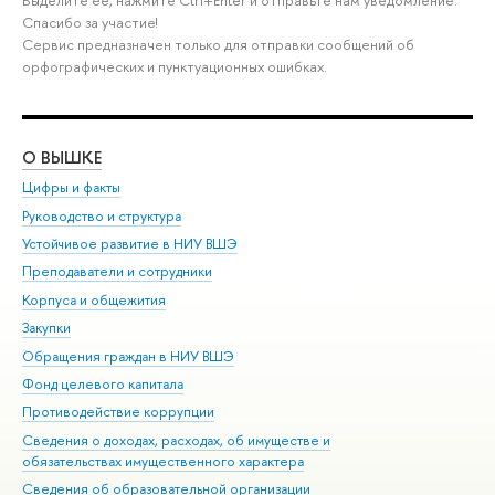
Выделите её, нажмите Ctrl+Enter и отправьте нам уведомление.
Спасибо за участие!
Сервис предназначен только для отправки сообщений об
орфографических и пунктуационных ошибках.
О ВЫШКЕ
ОБ
Цифры и факты
Ли
Руководство и структура
Дов
Устойчивое развитие в НИУ ВШЭ
Ол
Преподаватели и сотрудники
При
Корпуса и общежития
Вы
Закупки
При
Обращения граждан в НИУ ВШЭ
Ас
Фонд целевого капитала
До
Противодействие коррупции
Цен
Сведения о доходах, расходах, об имуществе и
Би
обязательствах имущественного характера
Об
Сведения об образовательной организации