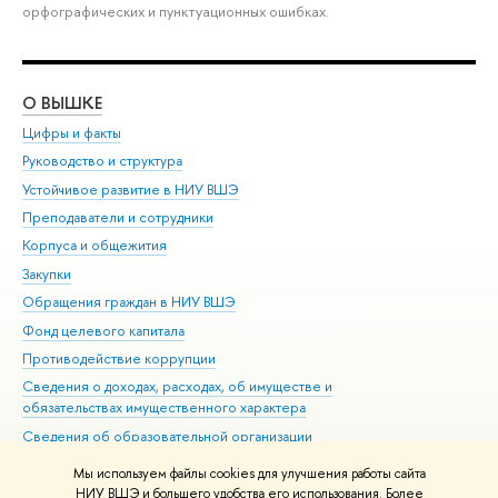
орфографических и пунктуационных ошибках.
О ВЫШКЕ
ОБ
Цифры и факты
Ли
Руководство и структура
Дов
Устойчивое развитие в НИУ ВШЭ
Ол
Преподаватели и сотрудники
При
Корпуса и общежития
Вы
Закупки
При
Обращения граждан в НИУ ВШЭ
Ас
Фонд целевого капитала
До
Противодействие коррупции
Цен
Сведения о доходах, расходах, об имуществе и
Би
обязательствах имущественного характера
Об
Сведения об образовательной организации
Обр
Людям с ограниченными возможностями здоровья
Мы используем файлы cookies для улучшения работы сайта
Единая платежная страница
НИУ ВШЭ и большего удобства его использования. Более