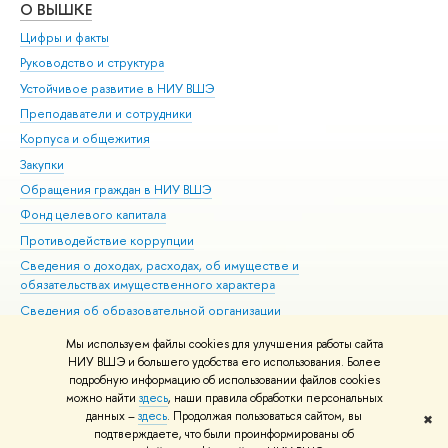
О ВЫШКЕ
ОБ
Цифры и факты
Ли
Руководство и структура
Дов
Устойчивое развитие в НИУ ВШЭ
Ол
Преподаватели и сотрудники
При
Корпуса и общежития
Вы
Закупки
При
Обращения граждан в НИУ ВШЭ
Ас
Фонд целевого капитала
До
Противодействие коррупции
Цен
Сведения о доходах, расходах, об имуществе и
Би
обязательствах имущественного характера
Об
Сведения об образовательной организации
Обр
Людям с ограниченными возможностями здоровья
Мы используем файлы cookies для улучшения работы сайта
Единая платежная страница
НИУ ВШЭ и большего удобства его использования. Более
подробную информацию об использовании файлов cookies
Работа в Вышке
можно найти
здесь
, наши правила обработки персональных
данных –
здесь
. Продолжая пользоваться сайтом, вы
✖
Редактору
подтверждаете, что были проинформированы об