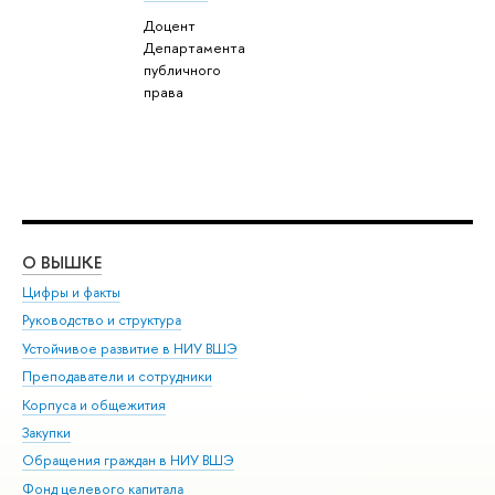
Доцент
Департамента
публичного
права
О ВЫШКЕ
ОБ
Цифры и факты
Ли
Руководство и структура
Дов
Устойчивое развитие в НИУ ВШЭ
Ол
Преподаватели и сотрудники
При
Корпуса и общежития
Вы
Закупки
При
Обращения граждан в НИУ ВШЭ
Ас
Фонд целевого капитала
До