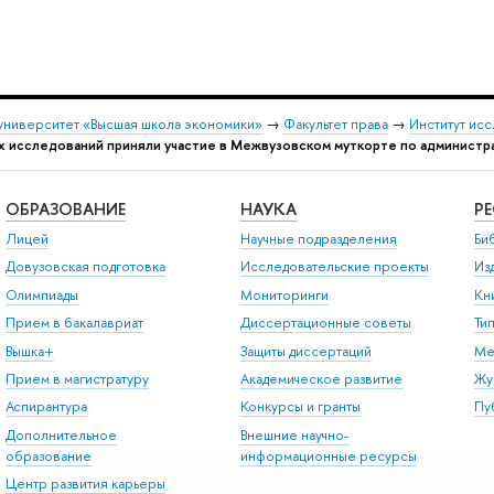
университет «Высшая школа экономики»
→
Факультет права
→
Институт ис
х исследований приняли участие в Межвузовском муткорте по админист
ОБРАЗОВАНИЕ
НАУКА
Р
Лицей
Научные подразделения
Би
Довузовская подготовка
Исследовательские проекты
Из
Олимпиады
Мониторинги
Кн
Прием в бакалавриат
Диссертационные советы
Ти
Вышка+
Защиты диссертаций
Ме
Прием в магистратуру
Академическое развитие
Жу
Аспирантура
Конкурсы и гранты
Пу
Дополнительное
Внешние научно-
образование
информационные ресурсы
Центр развития карьеры