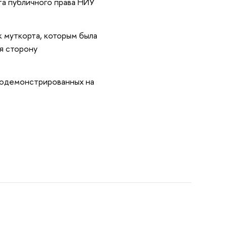
а публичного права НИУ
к муткорта, которым была
я сторону
родемонстрированных на