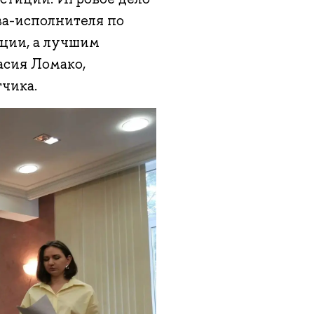
ва-исполнителя по
нции, а лучшим
сия Ломако,
чика.