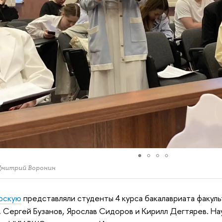
Дмитрий Воронин
рскую
представляли студенты 4 курса бакалавриата факул
, Сергей Бузанов, Ярослав Сидоров и Кирилл Дегтярев. Н