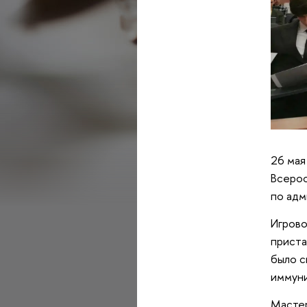
26 мая
Всерос
по адм
Игрово
приста
было с
иммун
Мастер