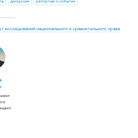
ты
дискуссии
репортаж о событии
ут исследований национального и сравнительного права
н
й
ч
амент
ого
Доцент