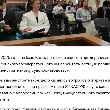
 2026 года на базе Кафедры гражданского и предпринимат
сийского государственного университета юстиции прош
инистративному судопроизводству».
е административное дело касалось вопросов оспаривани
ва-исполнителя по правилам главы 22 КАС РФ в суде касс
вязано с вопросами социального, имущественного характ
итета.
скую представляли студенты 4 курса бакалавриата факул