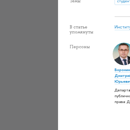
Темы
студен
Инстит
В статье
упомянуты
Персоны
Ворони
Дмитри
Юрьеви
Департ
публичн
права: 