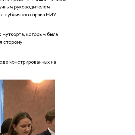
аучным руководителем
а публичного права НИУ
к муткорта, которым была
я сторону
родемонстрированных на