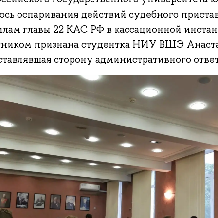
лось оспаривания действий судебного приста
илам главы 22 КАС РФ в кассационной инста
тником признана студентка НИУ ВШЭ Анаста
ставлявшая сторону административного ответ