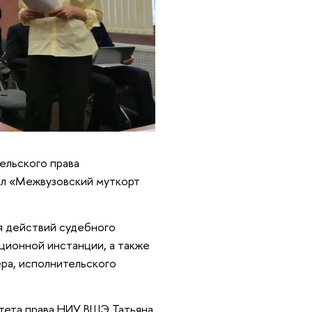
ельского права
ел «Межвузовский муткорт
я действий судебного
ационной инстанции, а также
ера, исполнительского
ьтета права НИУ ВШЭ Татьяна