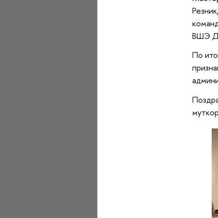
Резник
команд
ВШЭ Д
По ито
призна
админи
Поздра
муткор