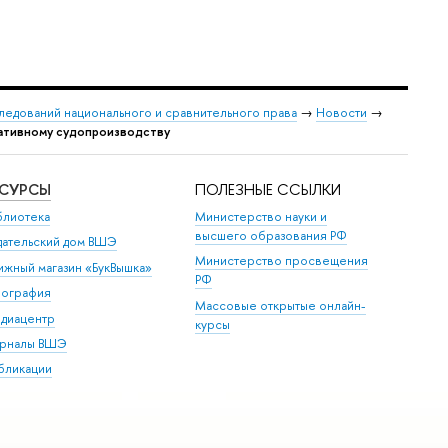
следований национального и сравнительного права
→
Новости
→
ративному судопроизводству
ЕСУРСЫ
ПОЛЕЗНЫЕ ССЫЛКИ
блиотека
Министерство науки и
высшего образования РФ
дательский дом ВШЭ
Министерство просвещения
ижный магазин «БукВышка»
РФ
пография
Массовые открытые онлайн-
диацентр
курсы
рналы ВШЭ
бликации