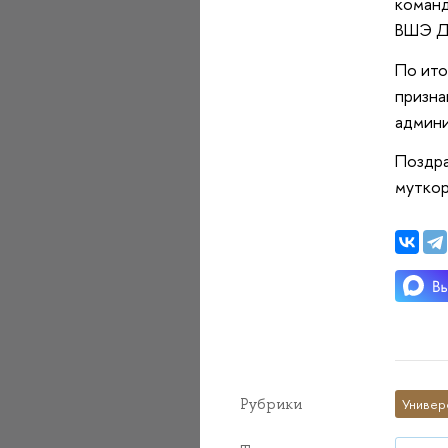
команд
ВШЭ Д
По ито
призна
админи
Поздра
муткор
Рубрики
Универ