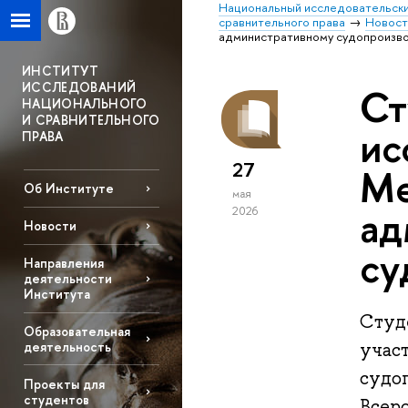
Национальный исследовательски
сравнительного права
Новост
административному судопроизв
ИНСТИТУТ
ИССЛЕДОВАНИЙ
Ст
НАЦИОНАЛЬНОГО
И СРАВНИТЕЛЬНОГО
ис
ПРАВА
27
Ме
Об Институте
мая
ад
2026
Новости
су
Направления
деятельности
Института
Студ
Образовательная
деятельность
учас
судоп
Проекты для
студентов
Всер