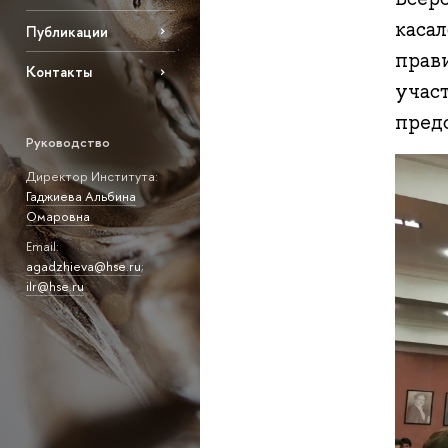
каса
Публикации
прав
Контакты
учас
пред
Руководство
Директор Института:
Гаджиева Альбина
Омаровна
Email:
agadzhieva@hse.ru
;
ilr@hse.ru