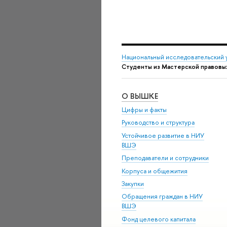
Национальный исследовательский 
Студенты из Мастерской правовы
О ВЫШКЕ
Цифры и факты
Руководство и структура
Устойчивое развитие в НИУ
ВШЭ
Преподаватели и сотрудники
Корпуса и общежития
Закупки
Обращения граждан в НИУ
ВШЭ
Фонд целевого капитала