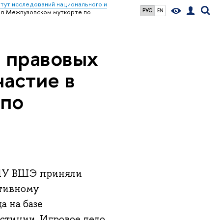
тут исследований национального и
РУС
EN
 в Межвузовском муткорте по
 правовых
частие в
 по
НИУ ВШЭ приняли
ативному
а на базе
стиции. Игровое дело