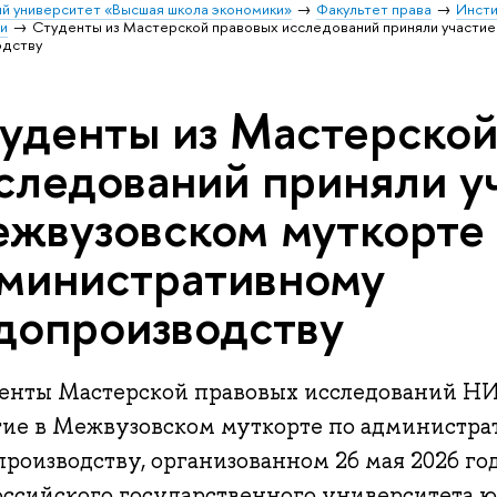
й университет «Высшая школа экономики»
Факультет права
Инсти
и
Студенты из Мастерской правовых исследований приняли участие
одству
уденты из Мастерской
следований приняли у
жвузовском муткорте
министративному
допроизводству
енты Мастерской правовых исследований 
тие в Межвузовском муткорте по администр
роизводству, организованном 26 мая 2026 год
оссийского государственного университета ю