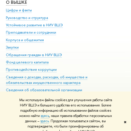
О ВЫШКЕ
ОБ
Цифры и факты
Ли
Руководство и структура
Дов
Устойчивое развитие в НИУ ВШЭ
Ол
Преподаватели и сотрудники
При
Корпуса и общежития
Вы
Закупки
При
Обращения граждан в НИУ ВШЭ
Ас
Фонд целевого капитала
До
Противодействие коррупции
Цен
Сведения о доходах, расходах, об имуществе и
Би
обязательствах имущественного характера
Об
Сведения об образовательной организации
Обр
Людям с ограниченными возможностями здоровья
Мы используем файлы cookies для улучшения работы сайта
Единая платежная страница
НИУ ВШЭ и большего удобства его использования. Более
подробную информацию об использовании файлов cookies
Работа в Вышке
можно найти
здесь
, наши правила обработки персональных
данных –
здесь
. Продолжая пользоваться сайтом, вы
✖
Редактору
подтверждаете, что были проинформированы об