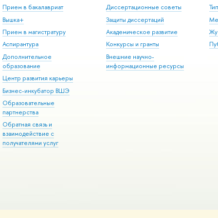
Прием в бакалавриат
Диссертационные советы
Ти
Вышка+
Защиты диссертаций
Ме
Прием в магистратуру
Академическое развитие
Жу
Аспирантура
Конкурсы и гранты
Пу
Дополнительное
Внешние научно-
образование
информационные ресурсы
Центр развития карьеры
Бизнес-инкубатор ВШЭ
Образовательные
партнерства
Обратная связь и
взаимодействие с
получателями услуг