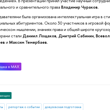
едение». В презентации принял участие научный сотрудн
ального и сравнительного права
Владимир Чураков
.
авателями была организована интеллектуальная игра в сти
иальных абитуриентов. Около 30 участников в игровой ф
ическом мышлении, знаниях права и общей широте кругоз
ерами стали
Даниил Лощаков
,
Дмитрий Сабинин
,
Всевол
ев
и
Максим Темербаев
.
пающим
ты
репортаж о событии
довузовская подготовка