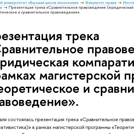
й университет «Высшая школа экономики»
Факультет права
Инсти
и
Презентация трека «Сравнительное правоведение (юридическая 
тическое и сравнительное правоведение».
езентация трека
равнительное правов
ридическая компарати
рамках магистерской 
еоретическое и сравн
авоведение».
аля состоялась презентация трека «Сравнительное прав
ативистика)» в рамках магистерской программы «Теорети