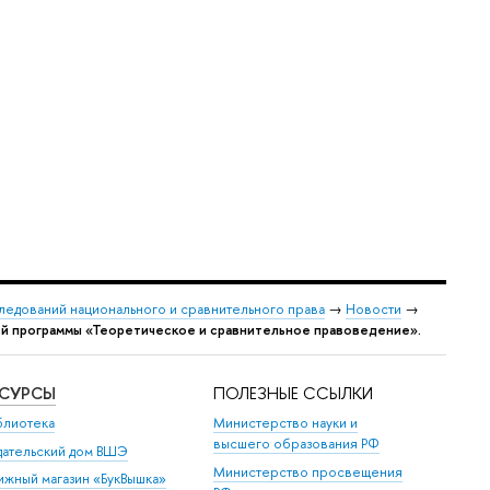
следований национального и сравнительного права
→
Новости
→
ой программы «Теоретическое и сравнительное правоведение».
ЕСУРСЫ
ПОЛЕЗНЫЕ ССЫЛКИ
блиотека
Министерство науки и
высшего образования РФ
дательский дом ВШЭ
Министерство просвещения
ижный магазин «БукВышка»