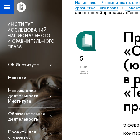
Национальный исследовательски
сравнительного права
Новост
магистерской программы «Теоре
ИНСТИТУТ
ИССЛЕДОВАНИЙ
Пр
НАЦИОНАЛЬНОГО
И СРАВНИТЕЛЬНОГО
«С
ПРАВА
5
(ю
Об Институте
фев
в 
2023
Новости
«Т
Направления
деятельности
пр
Института
Образовательная
деятельность
5 февр
Проекты для
компар
студентов