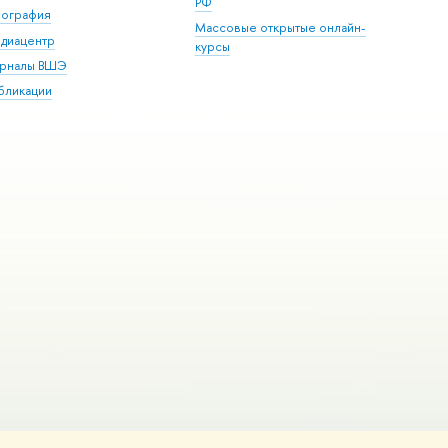
РФ
пография
Массовые открытые онлайн-
диацентр
курсы
рналы ВШЭ
бликации