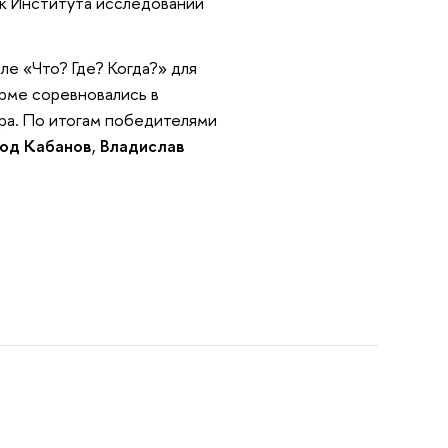
ик Института исследований
ле «Что? Где? Когда?» для
орме соревновались в
ора. По итогам победителями
од Кабанов
,
Владислав