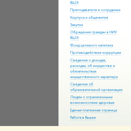
ВШЭ
Преподаватели и сотрудники
Корпуса и общежития
Закупки
Обращения граждан в НИУ
ВШЭ
Фонд целевого капитала
Противодействие коррупции
Сведения о доходах,
расходах, об имуществе и
обязательствах
имущественного характера
Сведения об
образовательной организации
Людям с ограниченными
возможностями здоровья
Единая платежная страница
Работа в Вышке