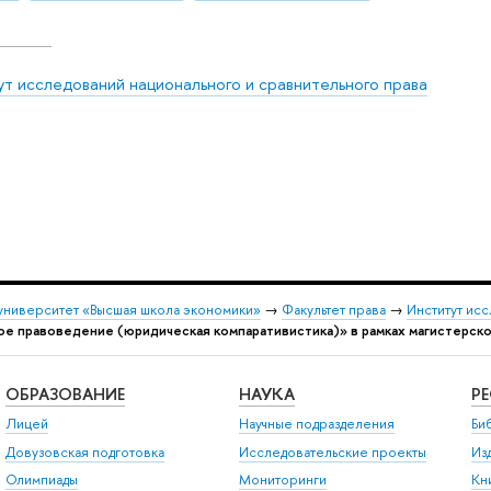
ут исследований национального и сравнительного права
университет «Высшая школа экономики»
→
Факультет права
→
Институт ис
ое правоведение (юридическая компаративистика)» в рамках магистерск
ОБРАЗОВАНИЕ
НАУКА
Р
Лицей
Научные подразделения
Би
Довузовская подготовка
Исследовательские проекты
Из
Олимпиады
Мониторинги
Кн