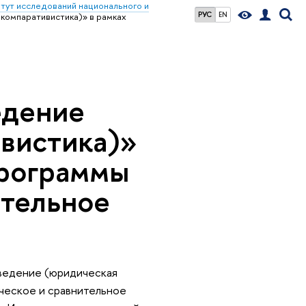
тут исследований национального и
РУС
EN
компаративистика)» в рамках
едение
вистика)»
программы
ительное
оведение (юридическая
ческое и сравнительное