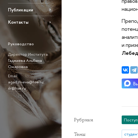
правов
национ
Публикации
Препод
Контакты
потенц
аналит
Руководство
и приз
Лебед
Директор Института:
Гаджиева Альбина
Омаровна
Email:
agadzhieva@hse.ru
;
ilr@hse.ru
Рубрики
Посту
Темы
студен