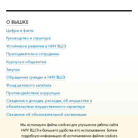
О ВЫШКЕ
ОБ
Цифры и факты
Ли
Руководство и структура
Дов
Устойчивое развитие в НИУ ВШЭ
Ол
Преподаватели и сотрудники
При
Корпуса и общежития
Вы
Закупки
При
Обращения граждан в НИУ ВШЭ
Ас
Фонд целевого капитала
До
Противодействие коррупции
Цен
Сведения о доходах, расходах, об имуществе и
Би
обязательствах имущественного характера
Об
Сведения об образовательной организации
Обр
Людям с ограниченными возможностями здоровья
Мы используем файлы cookies для улучшения работы сайта
Единая платежная страница
НИУ ВШЭ и большего удобства его использования. Более
подробную информацию об использовании файлов cookies
Работа в Вышке