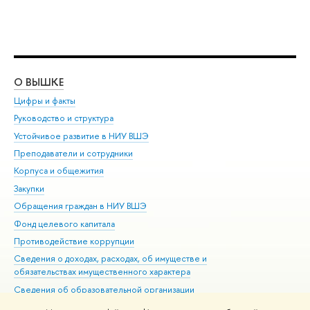
О ВЫШКЕ
ОБ
Цифры и факты
Ли
Руководство и структура
Дов
Устойчивое развитие в НИУ ВШЭ
Ол
Преподаватели и сотрудники
При
Корпуса и общежития
Вы
Закупки
При
Обращения граждан в НИУ ВШЭ
Ас
Фонд целевого капитала
До
Противодействие коррупции
Цен
Сведения о доходах, расходах, об имуществе и
Би
обязательствах имущественного характера
Об
Сведения об образовательной организации
Обр
Людям с ограниченными возможностями здоровья