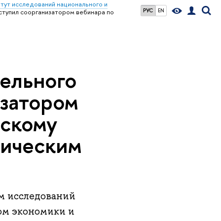
тут исследований национального и
РУС
EN
ступил соорганизатором вебинара по
тельного
изатором
ескому
рическим
м исследований
ом экономики и