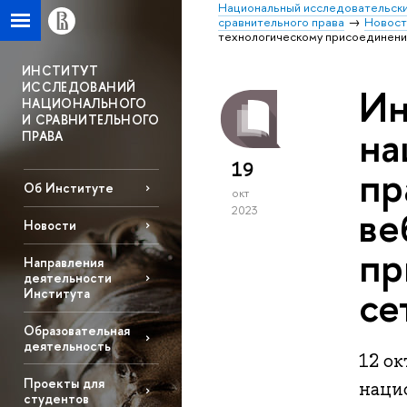
Национальный исследовательски
сравнительного права
Новост
технологическому присоединени
ИНСТИТУТ
ИССЛЕДОВАНИЙ
Ин
НАЦИОНАЛЬНОГО
И СРАВНИТЕЛЬНОГО
на
ПРАВА
19
пр
Об Институте
окт
ве
2023
Новости
пр
Направления
деятельности
се
Института
Образовательная
деятельность
12 о
Проекты для
наци
студентов