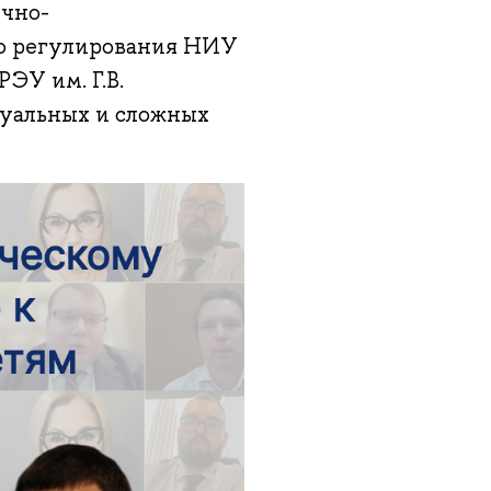
учно-
го регулирования НИУ
ЭУ им. Г.В.
туальных и сложных