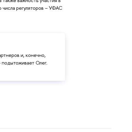
а также важность участия в
о числа регуляторов – УФАС
ртнеров и, конечно,
— подытоживает Олег.