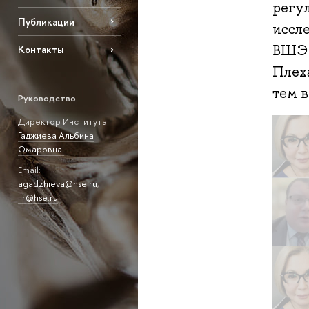
регу
Публикации
иссл
ВШЭ 
Контакты
Плех
тем в
Руководство
Директор Института:
Гаджиева Альбина
Омаровна
Email:
agadzhieva@hse.ru
;
ilr@hse.ru