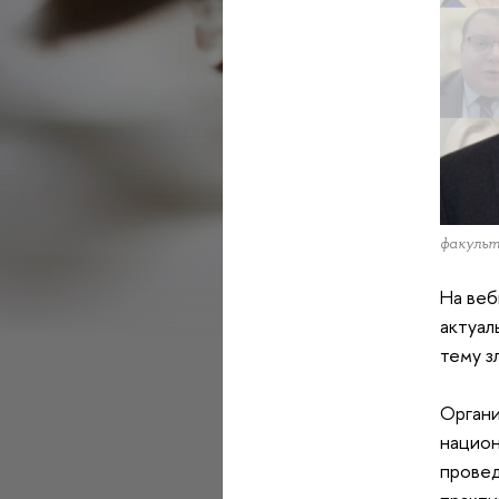
факуль
На веб
актуал
тему з
Органи
национ
провед