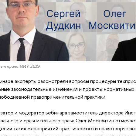
тет права НИУ ВШЭ
инаре эксперты рассмотрели вопросы процедуры техпри
ьные законодательные изменения и проекты нормативных а
лободневной правоприменительной практики.
затор и модератор вебинара заместитель директора Инс
ального и сравнительного права Олег Москвитин отмечае
ении таких мероприятий практического и правотворческо