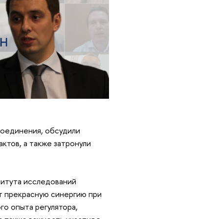
соединения, обсудили
ктов, а также затронули
титута исследований
т прекрасную синергию при
го опыта регулятора,