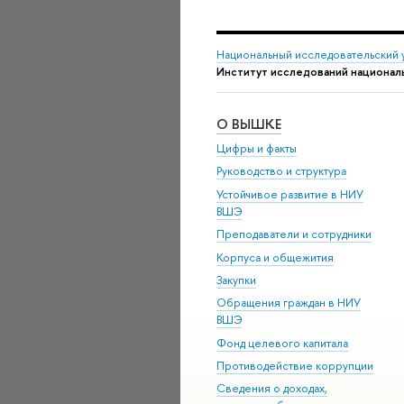
Национальный исследовательский 
Институт исследований националь
О ВЫШКЕ
Цифры и факты
Руководство и структура
Устойчивое развитие в НИУ
ВШЭ
Преподаватели и сотрудники
Корпуса и общежития
Закупки
Обращения граждан в НИУ
ВШЭ
Фонд целевого капитала
Противодействие коррупции
Сведения о доходах,