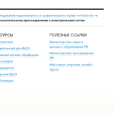
следований национального и сравнительного права
→
Новости
→
хнологическому присоединению к электрическим сетям
ЕСУРСЫ
ПОЛЕЗНЫЕ ССЫЛКИ
блиотека
Министерство науки и
высшего образования РФ
дательский дом ВШЭ
Министерство просвещения
ижный магазин «БукВышка»
РФ
пография
Массовые открытые онлайн-
диацентр
курсы
рналы ВШЭ
бликации