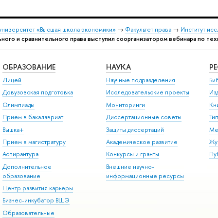
университет «Высшая школа экономики»
→
Факультет права
→
Институт ис
ного и сравнительного права выступил соорганизатором вебинара по те
ОБРАЗОВАНИЕ
НАУКА
Р
Лицей
Научные подразделения
Би
Довузовская подготовка
Исследовательские проекты
Из
Олимпиады
Мониторинги
Кн
Прием в бакалавриат
Диссертационные советы
Ти
Вышка+
Защиты диссертаций
Ме
Прием в магистратуру
Академическое развитие
Жу
Аспирантура
Конкурсы и гранты
Пу
Дополнительное
Внешние научно-
образование
информационные ресурсы
Центр развития карьеры
Бизнес-инкубатор ВШЭ
Образовательные