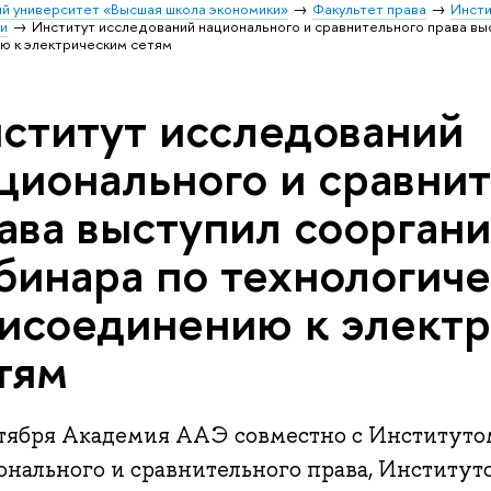
й университет «Высшая школа экономики»
Факультет права
Инсти
и
Институт исследований национального и сравнительного права вы
ю к электрическим сетям
ститут исследований
ционального и сравни
ава выступил соорган
бинара по технологич
исоединению к элект
тям
ктября Академия ААЭ совместно с Институто
онального и сравнительного права, Институт