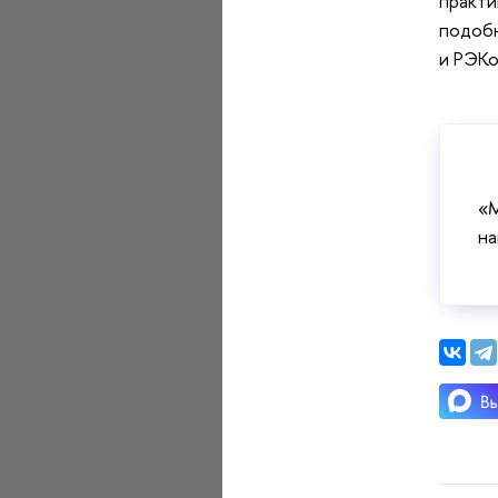
практи
подобн
и РЭКо
«М
на