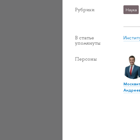
Рубрики
Наука
Инстит
В статье
упомянуты
Персоны
Москвит
Андрее