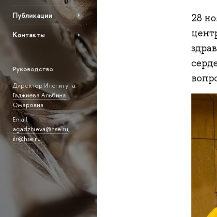
Публикации
28 н
цент
Контакты
здра
серд
Руководство
вопр
Директор Института:
Гаджиева Альбина
Омаровна
Email:
agadzhieva@hse.ru
;
ilr@hse.ru