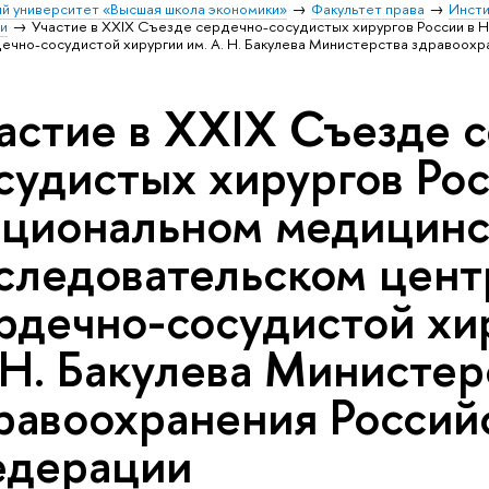
й университет «Высшая школа экономики»
Факультет права
Инсти
и
Участие в XXIX Съезде сердечно-сосудистых хирургов России в
ечно-сосудистой хирургии им. А. Н. Бакулева Министерства здравоох
астие в XXIX Съезде 
судистых хирургов Рос
циональном медицин
следовательском цент
рдечно-сосудистой хи
 Н. Бакулева Министер
равоохранения Россий
дерации