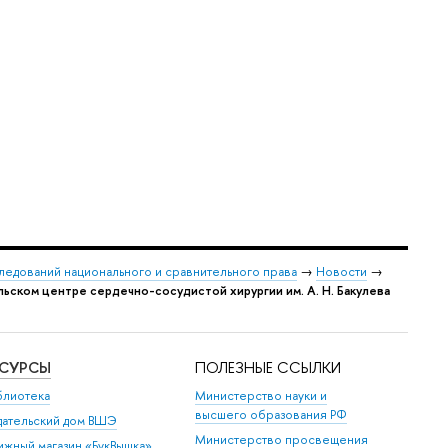
следований национального и сравнительного права
→
Новости
→
ском центре сердечно-сосудистой хирургии им. А. Н. Бакулева
ЕСУРСЫ
ПОЛЕЗНЫЕ ССЫЛКИ
блиотека
Министерство науки и
высшего образования РФ
дательский дом ВШЭ
Министерство просвещения
ижный магазин «БукВышка»