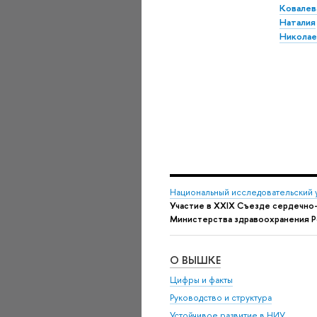
Ковалев
Наталия
Николае
Национальный исследовательский 
Участие в XXIX Съезде сердечно-
Министерства здравоохранения 
О ВЫШКЕ
Цифры и факты
Руководство и структура
Устойчивое развитие в НИУ