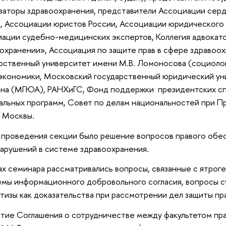
заторы здравоохранения, представители Ассоциации сер
, Ассоциации юристов России, Ассоциации юридического 
ации судебно-медицинских экспертов, Коллегия адвокат
охранении», Ассоциация по защите прав в сфере здравоо
рственный университет имени М.В. Ломоносова (социолог
экономики, Московский государственный юридический уни
на (МГЮА), РАНХиГС, Фонд поддержки президентских сп
альных программ, Совет по делам национальностей при П
а Москвы.
проведения секции было решение вопросов правого обе
арушений в системе здравоохранения.
ах семинара рассматривались вопросы, связанные с ятрог
мы информационного добровольного согласия, вопросы 
тизы как доказательства при рассмотрении дел защиты пра
итие Соглашения о сотрудничестве между факультетом 