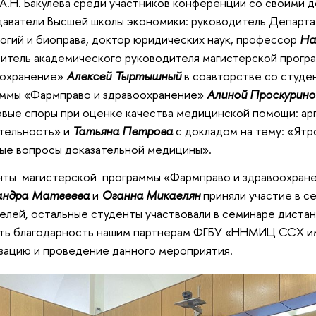
А.Н. Бакулева среди участников конференции со своими 
аватели Высшей школы экономики: руководитель Департа
огий и биоправа, доктор юридических наук, профессор
На
итель академического руководителя магистерской прогр
оохранение»
Алексей Тыртышный
в соавторстве со студе
ммы «Фармправо и здравоохранение»
Алиной Проскурин
вые споры при оценке качества медицинской помощи: ар
тельность» и
Татьяна Петрова
с докладом на тему: «Ятр
ые вопросы доказательной медицины».
нты магистерской программы «Фармправо и здравоохран
андра Матвеева
и
Оганна Микаелян
приняли участие в с
елей, остальные студенты участвовали в семинаре диста
ть благодарность нашим партнерам ФГБУ «ННМИЦ ССХ им. 
зацию и проведение данного мероприятия.