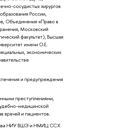
дечно-сосудистых хирургов
образования России,
ов, Объединения «Право в
хранения, Московский
ический факультет), Высшая
верситет имени О.Е.
ециальных, экономических
равительстве
спечения и предупреждения
енными преступлениями,
судебно-медицинской
в врачей и пациентов.
права НИУ ВШЭ и НМИЦ ССХ