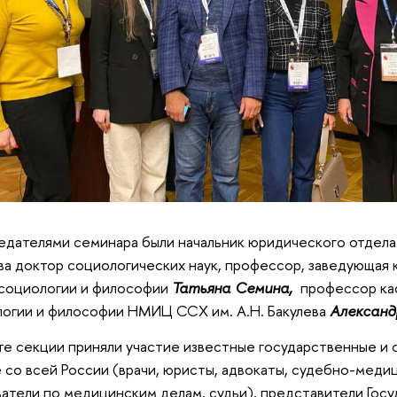
дателями семинара были начальник юридического отдел
ва доктор социологических наук, профессор, заведующа
 социологии и философии
Татьяна Семина,
профессор ка
огии и философии НМИЦ ССХ им. А.Н. Бакулева
Александ
те секции приняли участие известные государственные и
 со всей России (врачи, юристы, адвокаты, судебно-меди
атели по медицинским делам, судьи), представители Гос