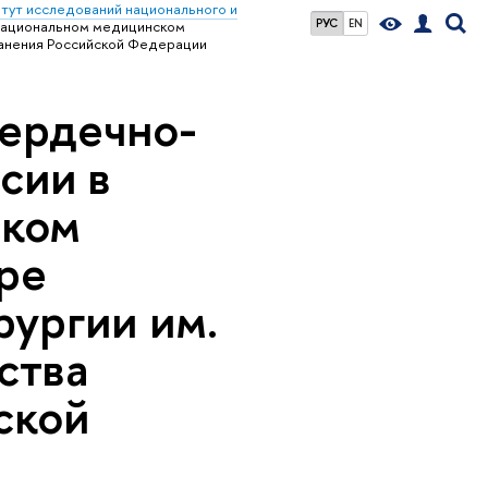
тут исследований национального и
РУС
EN
 Национальном медицинском
ранения Российской Федерации
сердечно-
сии в
ском
ре
рургии им.
ства
ской