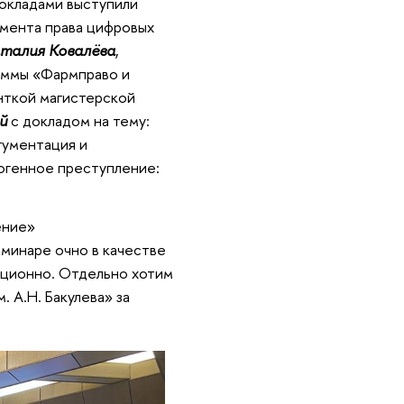
докладами выступили
мента права цифровых
талия Ковалёва
,
аммы «Фармправо и
нткой магистерской
ой
с докладом на тему:
гументация и
огенное преступление:
ение»
еминаре очно в качестве
нционно. Отдельно хотим
А.Н. Бакулева» за