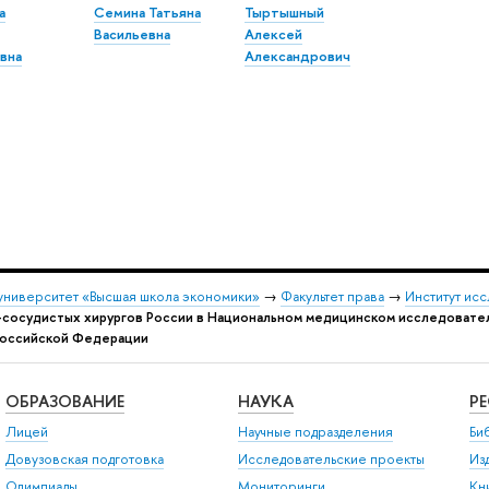
а
Семина Татьяна
Тыртышный
Васильевна
Алексей
вна
Александрович
университет «Высшая школа экономики»
→
Факультет права
→
Институт ис
сосудистых хирургов России в Национальном медицинском исследователь
Российской Федерации
ОБРАЗОВАНИЕ
НАУКА
Р
Лицей
Научные подразделения
Би
Довузовская подготовка
Исследовательские проекты
Из
Олимпиады
Мониторинги
Кн