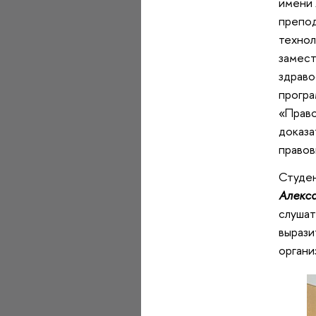
имени 
препод
технол
замест
здрав
програ
«Право
доказа
правов
Студе
Алекс
слушат
вырази
органи