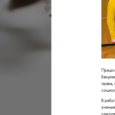
Предсе
Бакуле
права,
социол
В рабо
ученые
следов