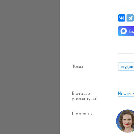
Темы
студен
Инстит
В статье
упомянуты
Персоны