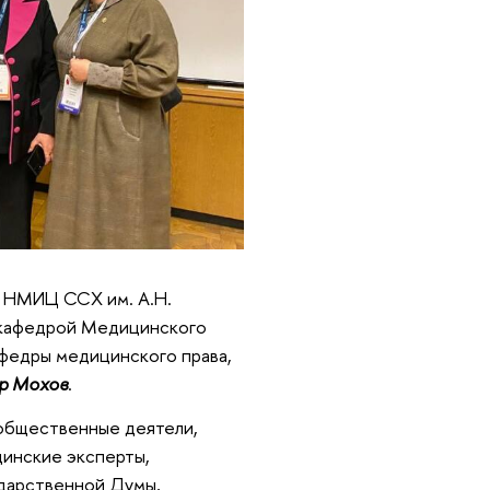
а НМИЦ ССХ им. А.Н.
я кафедрой Медицинского
федры медицинского права,
р Мохов
.
 общественные деятели,
цинские эксперты,
ударственной Думы,