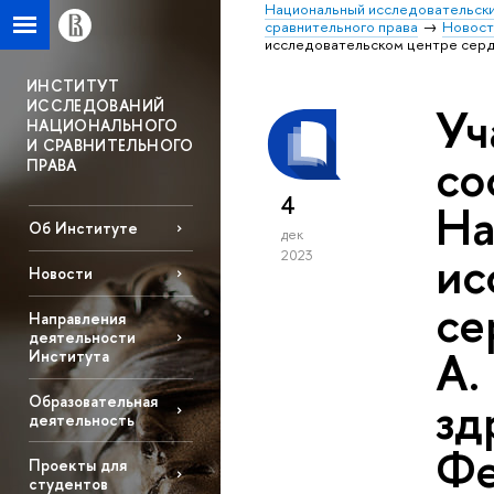
Национальный исследовательски
сравнительного права
Новост
исследовательском центре серд
ИНСТИТУТ
ИССЛЕДОВАНИЙ
Уч
НАЦИОНАЛЬНОГО
И СРАВНИТЕЛЬНОГО
со
ПРАВА
4
На
Об Институте
дек
ис
2023
Новости
се
Направления
деятельности
А.
Института
зд
Образовательная
деятельность
Фе
Проекты для
студентов