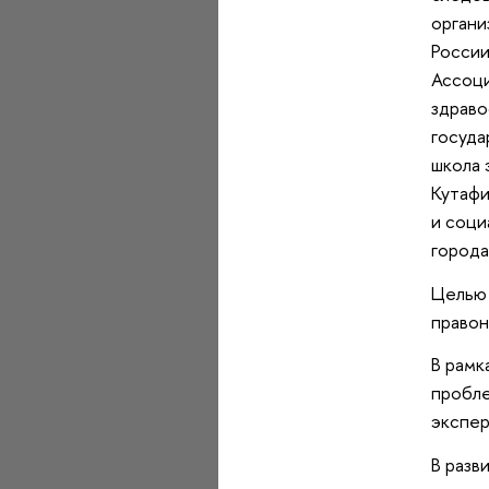
органи
России
Ассоци
здраво
госуда
школа 
Кутафи
и соци
город
Целью 
правон
В рамк
пробле
экспер
В разв