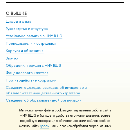
О ВЫШКЕ
ОБ
Цифры и факты
Ли
Руководство и структура
Дов
Устойчивое развитие в НИУ ВШЭ
Ол
Преподаватели и сотрудники
При
Корпуса и общежития
Вы
Закупки
При
Обращения граждан в НИУ ВШЭ
Ас
Фонд целевого капитала
До
Противодействие коррупции
Цен
Сведения о доходах, расходах, об имуществе и
Би
обязательствах имущественного характера
Об
Сведения об образовательной организации
Обр
Людям с ограниченными возможностями здоровья
Мы используем файлы cookies для улучшения работы сайта
Единая платежная страница
НИУ ВШЭ и большего удобства его использования. Более
подробную информацию об использовании файлов cookies
Работа в Вышке
можно найти
здесь
, наши правила обработки персональных