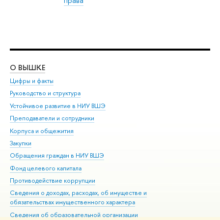
права
О ВЫШКЕ
ОБ
Цифры и факты
Ли
Руководство и структура
Дов
Устойчивое развитие в НИУ ВШЭ
Ол
Преподаватели и сотрудники
При
Корпуса и общежития
Вы
Закупки
При
Обращения граждан в НИУ ВШЭ
Ас
Фонд целевого капитала
До
Противодействие коррупции
Цен
Сведения о доходах, расходах, об имуществе и
Би
обязательствах имущественного характера
Об
Сведения об образовательной организации
Обр