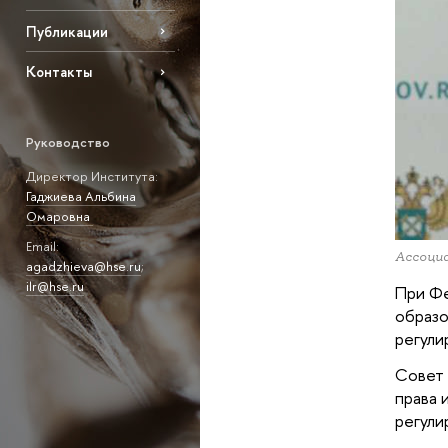
Публикации
Контакты
Руководство
Директор Института:
Гаджиева Альбина
Омаровна
Email:
Ассоци
agadzhieva@hse.ru
;
ilr@hse.ru
При Фе
образо
регул
Совет 
права 
регули