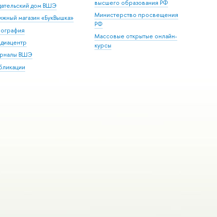
высшего образования РФ
дательский дом ВШЭ
Министерство просвещения
ижный магазин «БукВышка»
РФ
пография
Массовые открытые онлайн-
диацентр
курсы
рналы ВШЭ
бликации