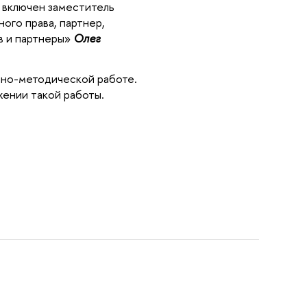
 включен заместитель
ого права, партнер,
в и партнеры»
Олег
чно-методической работе.
жении такой работы.