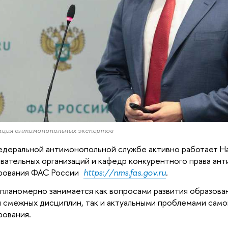
ация антимонопольных экспертов
деральной антимонопольной службе активно работает Н
вательных организаций и кафедр конкурентного права ан
ирования ФАС России
https://nms.fas.gov.ru
.
планомерно занимается как вопросами развития образова
и смежных дисциплин, так и актуальными проблемами сам
рования.