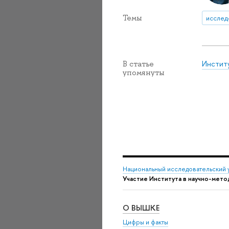
Темы
исслед
Инстит
В статье
упомянуты
Национальный исследовательский 
Участие Института в научно-мет
О ВЫШКЕ
Цифры и факты