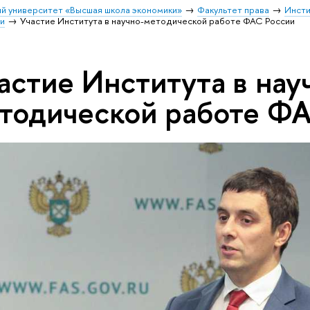
й университет «Высшая школа экономики»
Факультет права
Инсти
и
Участие Института в научно-методической работе ФАС России
астие Института в нау
тодической работе ФА