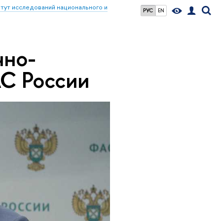
тут исследований национального и
РУС
EN
чно-
С России