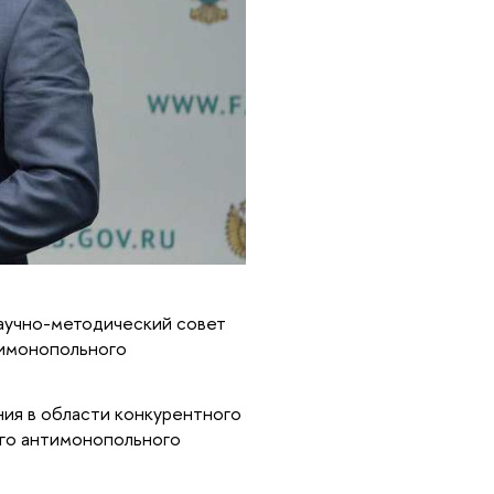
аучно-методический совет
тимонопольного
ния в области конкурентного
ого антимонопольного