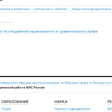
ования и аналитика
репортаж о событии
обществ
ут исследований национального и сравнительного права
университет «Высшая школа экономики»
→
Факультет права
→
Институт ис
одической работе ФАС России
ОБРАЗОВАНИЕ
НАУКА
Р
Лицей
Научные подразделения
Би