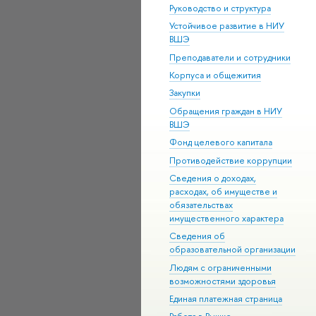
Руководство и структура
Устойчивое развитие в НИУ
ВШЭ
Преподаватели и сотрудники
Корпуса и общежития
Закупки
Обращения граждан в НИУ
ВШЭ
Фонд целевого капитала
Противодействие коррупции
Сведения о доходах,
расходах, об имуществе и
обязательствах
имущественного характера
Сведения об
образовательной организации
Людям с ограниченными
возможностями здоровья
Единая платежная страница