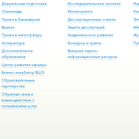
Довузовская подготовка
Исследовательские проекты
Из
Олимпиады
Мониторинги
Кн
Прием в бакалавриат
Диссертационные советы
Ти
Вышка+
Защиты диссертаций
Ме
Прием в магистратуру
Академическое развитие
Жу
Аспирантура
Конкурсы и гранты
Пу
Дополнительное
Внешние научно-
образование
информационные ресурсы
Центр развития карьеры
Бизнес-инкубатор ВШЭ
Образовательные
партнерства
Обратная связь и
взаимодействие с
получателями услуг