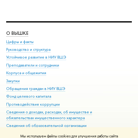
О ВЫШКЕ
ОБ
Цифры и факты
Ли
Руководство и структура
Дов
Устойчивое развитие в НИУ ВШЭ
Ол
Преподаватели и сотрудники
При
Корпуса и общежития
Вы
Закупки
При
Обращения граждан в НИУ ВШЭ
Ас
Фонд целевого капитала
До
Противодействие коррупции
Цен
Сведения о доходах, расходах, об имуществе и
Би
обязательствах имущественного характера
Об
Сведения об образовательной организации
Обр
Людям с ограниченными возможностями здоровья
Мы используем файлы cookies для улучшения работы сайта