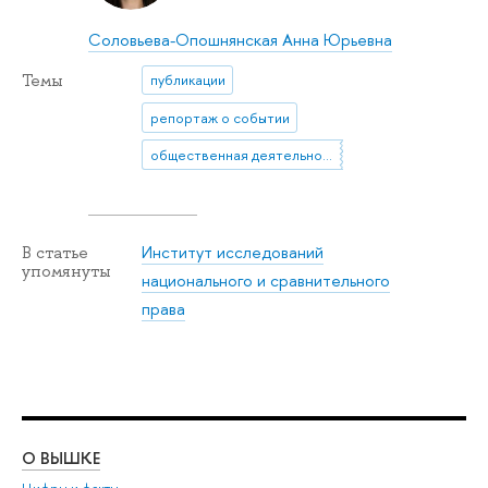
Соловьева-Опошнянская Анна Юрьевна
Темы
публикации
репортаж о событии
общественная деятельность
Институт исследований
В статье
упомянуты
национального и сравнительного
права
О ВЫШКЕ
ОБ