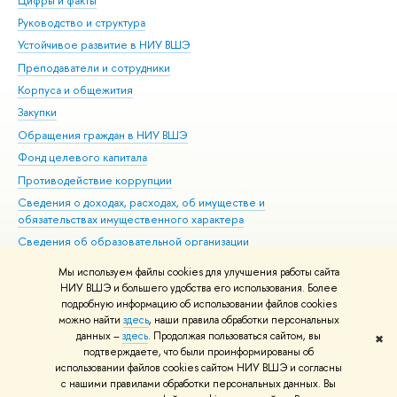
Цифры и факты
Ли
Руководство и структура
Дов
Устойчивое развитие в НИУ ВШЭ
Ол
Преподаватели и сотрудники
При
Корпуса и общежития
Вы
Закупки
При
Обращения граждан в НИУ ВШЭ
Ас
Фонд целевого капитала
До
Противодействие коррупции
Цен
Сведения о доходах, расходах, об имуществе и
Би
обязательствах имущественного характера
Об
Сведения об образовательной организации
Обр
Людям с ограниченными возможностями здоровья
Мы используем файлы cookies для улучшения работы сайта
Единая платежная страница
НИУ ВШЭ и большего удобства его использования. Более
подробную информацию об использовании файлов cookies
Работа в Вышке
можно найти
здесь
, наши правила обработки персональных
данных –
здесь
. Продолжая пользоваться сайтом, вы
✖
Редактору
подтверждаете, что были проинформированы об
© НИУ ВШЭ 1993–2026
Адреса и контакты
Условия использования
использовании файлов cookies сайтом НИУ ВШЭ и согласны
с нашими правилами обработки персональных данных. Вы
материалов
Политика конфиденциальности
Карта сайта