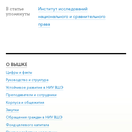
Институт исследований
В статье
упомянуты
национального и сравнительного
права
О ВЫШКЕ
ОБ
Цифры и факты
Ли
Руководство и структура
Дов
Устойчивое развитие в НИУ ВШЭ
Ол
Преподаватели и сотрудники
При
Корпуса и общежития
Вы
Закупки
При
Обращения граждан в НИУ ВШЭ
Ас
Фонд целевого капитала
До