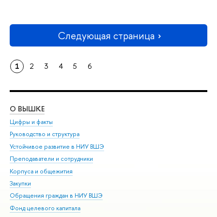
Следующая страница
1
2
3
4
5
6
О ВЫШКЕ
ОБ
Цифры и факты
Ли
Руководство и структура
Дов
Устойчивое развитие в НИУ ВШЭ
Ол
Преподаватели и сотрудники
При
Корпуса и общежития
Вы
Закупки
При
Обращения граждан в НИУ ВШЭ
Ас
Фонд целевого капитала
До