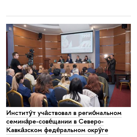
Институ́т уча́ствовал в регио́нальном
семина́ре-сове́щании в Северо-
Кавка́зском феде́ральном окру́ге