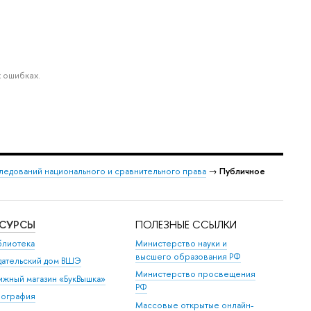
 ошибках.
следований национального и сравнительного права
→
Публичное
ЕСУРСЫ
ПОЛЕЗНЫЕ ССЫЛКИ
блиотека
Министерство науки и
высшего образования РФ
дательский дом ВШЭ
Министерство просвещения
ижный магазин «БукВышка»
РФ
пография
Массовые открытые онлайн-