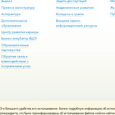
Вышка+
Защиты диссертаций
Ме
Прием в магистратуру
Академическое развитие
Жу
Аспирантура
Конкурсы и гранты
Пу
Дополнительное
Внешние научно-
образование
информационные ресурсы
Центр развития карьеры
Бизнес-инкубатор ВШЭ
Образовательные
партнерства
Обратная связь и
взаимодействие с
получателями услуг
 и большего удобства его использования. Более подробную информацию об испол
онтакты
Условия использования материалов
Политика конфиденциальност
подтверждаете, что были проинформированы об использовании файлов cookies сай
ботаны в
Школе дизайна НИУ ВШЭ