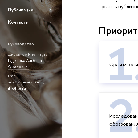
органов публичн
Публикации
Контакты
Приорит
Руководство
Директор Института:
Гаджиева Альбина
Сравнительн
Омаровна
Email:
agadzhieva@hse.ru
;
ilr@hse.ru
Исследовани
образования