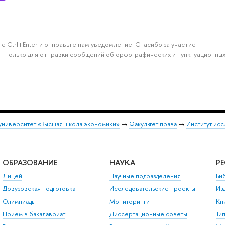
е Ctrl+Enter и отправьте нам уведомление. Спасибо за участие!
н только для отправки сообщений об орфографических и пунктуационных
университет «Высшая школа экономики»
→
Факультет права
→
Институт ис
ОБРАЗОВАНИЕ
НАУКА
Р
Лицей
Научные подразделения
Би
Довузовская подготовка
Исследовательские проекты
Из
Олимпиады
Мониторинги
Кн
Прием в бакалавриат
Диссертационные советы
Ти