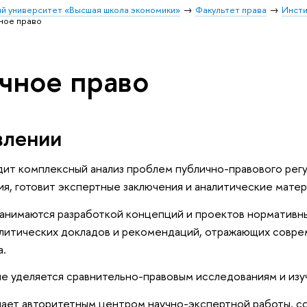
й университет «Высшая школа экономики»
Факультет права
Инсти
ное право
чное право
влении
ит комплексный анализ проблем публично-правового регу
я, готовит экспертные заключения и аналитические матер
анимаются разработкой концепций и проектов нормативны
алитических докладов и рекомендаций, отражающих совре
а.
 уделяется сравнительно-правовым исследованиям и изу
пает авторитетным центром научно-экспертной работы, с