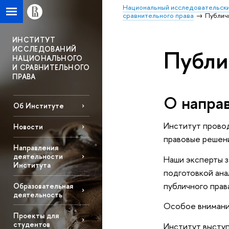
Национальный исследовательски
сравнительного права
Публич
ИНСТИТУТ
ИССЛЕДОВАНИЙ
Публи
НАЦИОНАЛЬНОГО
И СРАВНИТЕЛЬНОГО
ПРАВА
О напра
Об Институте
Институт провод
Новости
правовые решени
Направления
деятельности
Наши эксперты з
Института
подготовкой ан
публичного прав
Образовательная
деятельность
Особое внимание
Проекты для
студентов
Институт высту