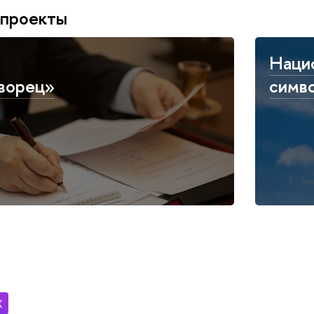
 проекты
Наци
ворец»
симв