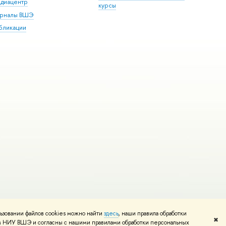
диацентр
курсы
рналы ВШЭ
бликации
ьзовании файлов cookies можно найти
здесь
, наши правила обработки
и
Карта сайта
Редактору
✖
том НИУ ВШЭ и согласны с нашими правилами обработки персональных