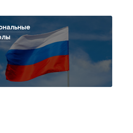
ональные
олы