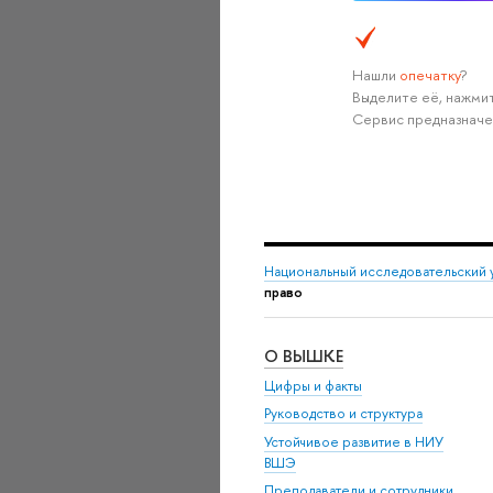
Нашли
опечатку
?
Выделите её, нажмит
Сервис предназначе
Национальный исследовательский 
право
О ВЫШКЕ
Цифры и факты
Руководство и структура
Устойчивое развитие в НИУ
ВШЭ
Преподаватели и сотрудники