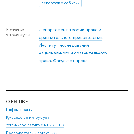
репортаж о событии
Департамент теории права и
В статье
упомянуты
сравнительного правоведения
,
Институт исследований
национального и сравнительного
права
,
Факультет права
О ВЫШКЕ
ОБ
Цифры и факты
Ли
Руководство и структура
Дов
Устойчивое развитие в НИУ ВШЭ
Ол
Преподаватели и сотрудники
При