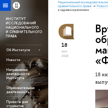
Национальный исследовательски
сравнительного права
Новост
и здравоохранение»
ИНСТИТУТ
ИССЛЕДОВАНИЙ
Вр
НАЦИОНАЛЬНОГО
И СРАВНИТЕЛЬНОГО
об
ПРАВА
18
ма
Об Институте
июн
«Ф
2024
Новости
Направления
18 и
деятельности
Института
выпу
Образовательная
деятельность
Проекты для
студентов