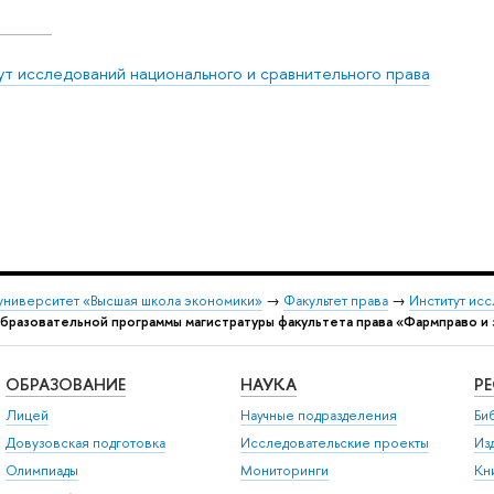
ут исследований национального и сравнительного права
университет «Высшая школа экономики»
→
Факультет права
→
Институт ис
бразовательной программы магистратуры факультета права «Фармправо и
ОБРАЗОВАНИЕ
НАУКА
Р
Лицей
Научные подразделения
Би
Довузовская подготовка
Исследовательские проекты
Из
Олимпиады
Мониторинги
Кн