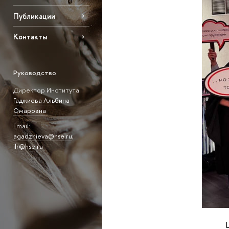
Публикации
Контакты
Руководство
Директор Института:
Гаджиева Альбина
Омаровна
Email:
agadzhieva@hse.ru
;
ilr@hse.ru