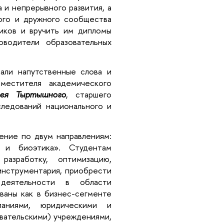
 и непрерывного развития, а
ого и дружного сообщества
иков и вручить им дипломы
оводители образовательных
али напутственные слова и
аместителя академического
сея Тыртышного
, старшего
следований национального и
ение по двум направлениям:
 и биоэтика». Студентам
разработку, оптимизацию,
инструментария, приобрести
деятельности в области
ваны как в бизнес-сегменте
паниями, юридическими и
овательскими) учреждениями,