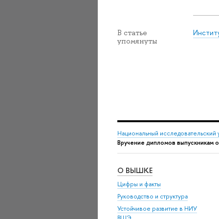
Инстит
В статье
упомянуты
Национальный исследовательский 
Вручение дипломов выпускникам о
О ВЫШКЕ
Цифры и факты
Руководство и структура
Устойчивое развитие в НИУ
ВШЭ