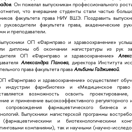
радов
. Он пожелал выпускникам профессионального роста
 отметил, что вчерашние студенты стали частью больш
кников факультета права НИУ ВШЭ. Поздравить выпускн
и руководители факультета права, академические рук
мм и преподаватели.
Выпускники ОП «Фармправо и здравоохранение» услыш
или дипломы об окончании магистратуры из рук з
одителя ОП
«Фармправо и здравоохранение»
Алек
давателя
Александра Панова
, директора Института ис
тельного права факультета права
Альбины Гаджиевой
.
ОП «Фармправо и здравоохранение»
осуществляет обуч
о индустрии фармбиотех» и «Медицинское право
ставляется возможность освоить проектирование, 
ение и применение высокоэффективного регуляторного 
и сопровождения фармацевтического бизнеса и 
нологий. Выпускники магистерской программы востребо
 (фармацевтическими и биотехнологическими ком
тинговыми компаниями), так и научными (научно-исслед