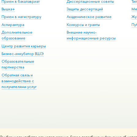
Прием в бакалавриат
Диссертационные советы
Ти
Вышка+
Защиты диссертаций
Ме
Прием в магистратуру
Академическое развитие
Жу
Аспирантура
Конкурсы и гранты
Пу
Дополнительное
Внешние научно-
образование
информационные ресурсы
Центр развития карьеры
Бизнес-инкубатор ВШЭ
Образовательные
партнерства
Обратная связь и
взаимодействие с
получателями услуг