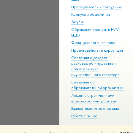
Преподаватели и сотрудники
Корпуса и общежития
Закупки
Обращения граждан в НИУ
ВШЭ
Фонд целевого капитала
Противодействие коррупции
Сведения о доходах,
расходах, об имуществе и
обязательствах
имущественного характера
Сведения об
образовательной организации
Людям с ограниченными
возможностями здоровья
Единая платежная страница
Работа в Вышке