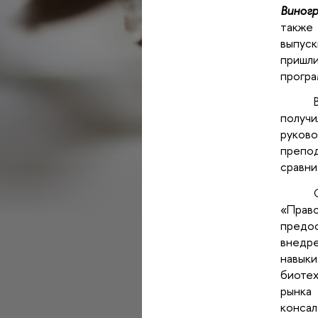
Виног
также
выпус
пришл
програ
получ
руков
препо
сравни
«Прав
предо
внедр
навык
биотех
рынка
консал