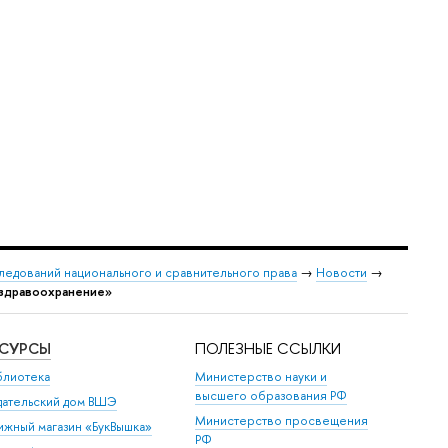
следований национального и сравнительного права
→
Новости
→
 здравоохранение»
ЕСУРСЫ
ПОЛЕЗНЫЕ ССЫЛКИ
блиотека
Министерство науки и
высшего образования РФ
дательский дом ВШЭ
Министерство просвещения
ижный магазин «БукВышка»
РФ