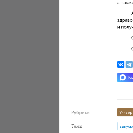
а такж
здрав
и полу
Рубрики
Универ
Темы
выпуск