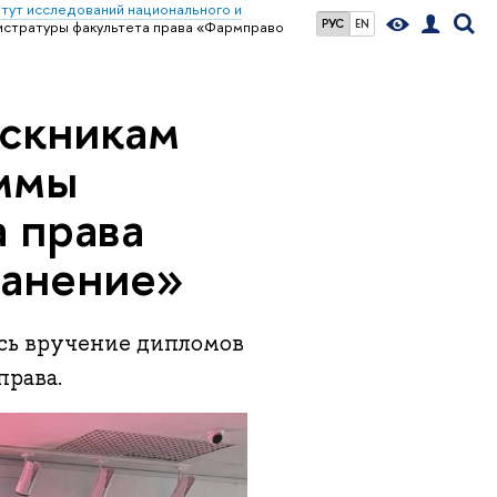
тут исследований национального и
РУС
EN
истратуры факультета права «Фармправо
ускникам
аммы
 права
ранение»
сь вручение дипломов
права.