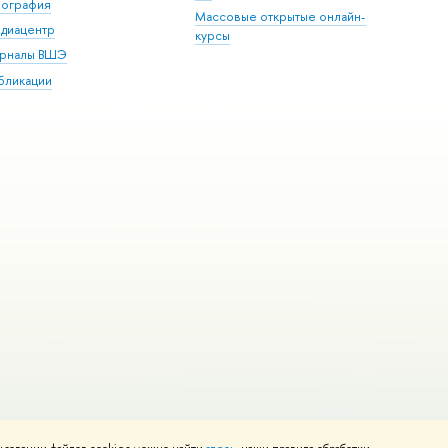
пография
Массовые открытые онлайн-
диацентр
курсы
рналы ВШЭ
бликации