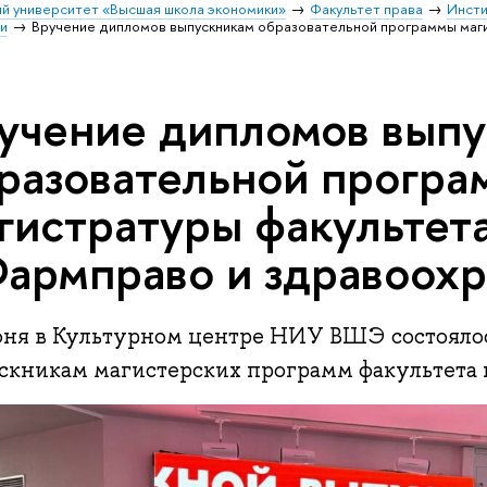
й университет «Высшая школа экономики»
Факультет права
Инсти
и
Вручение дипломов выпускникам образовательной программы маг
учение дипломов вып
разовательной прогр
гистратуры факультета
армправо и здравоох
юня в Культурном центре НИУ ВШЭ состояло
скникам магистерских программ факультета 