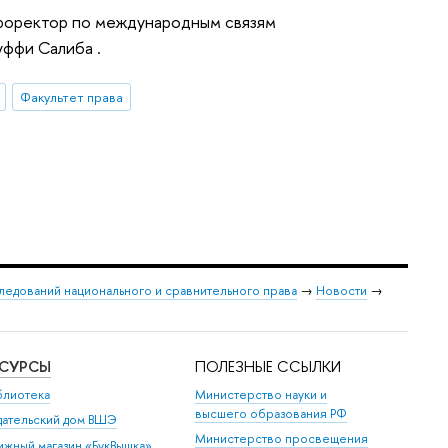
проректор по международным связям
ффи Салиба .
Факультет права
следований национального и сравнительного права
→
Новости
→
ЕСУРСЫ
ПОЛЕЗНЫЕ ССЫЛКИ
блиотека
Министерство науки и
высшего образования РФ
дательский дом ВШЭ
Министерство просвещения
ижный магазин «БукВышка»