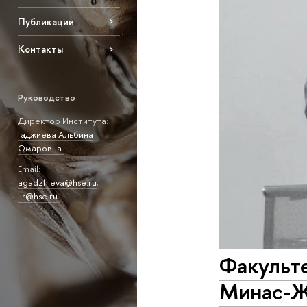
Публикации
Контакты
Руководство
Директор Института:
Гаджиева Альбина
Омаровна
Email:
agadzhieva@hse.ru
;
ilr@hse.ru
Факульт
Минас-Ж