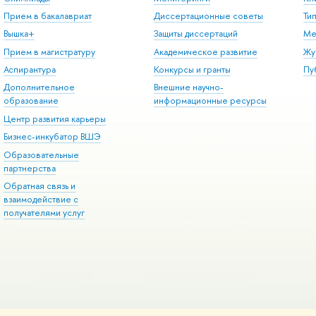
Прием в бакалавриат
Диссертационные советы
Ти
Вышка+
Защиты диссертаций
Ме
Прием в магистратуру
Академическое развитие
Жу
Аспирантура
Конкурсы и гранты
Пу
Дополнительное
Внешние научно-
образование
информационные ресурсы
Центр развития карьеры
Бизнес-инкубатор ВШЭ
Образовательные
партнерства
Обратная связь и
взаимодействие с
получателями услуг