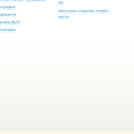
РФ
пография
Массовые открытые онлайн-
диацентр
курсы
рналы ВШЭ
бликации