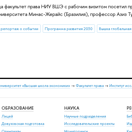
да факультет права НИУ ВШЭ с рабочим визитом посетил 
иверситета Минас-Жерайс (Бразилия), профессор Азиз Ту
репортаж о событии
Программа развития 2030
Вышка глобальная
университет «Высшая школа экономики»
→
Факультет права
→
Институт ис
ОБРАЗОВАНИЕ
НАУКА
Р
Лицей
Научные подразделения
Би
Довузовская подготовка
Исследовательские проекты
Из
Олимпиады
Мониторинги
Кн