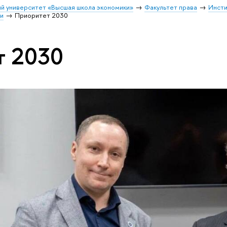
й университет «Высшая школа экономики»
Факультет права
Инсти
и
Приоритет 2030
т 2030