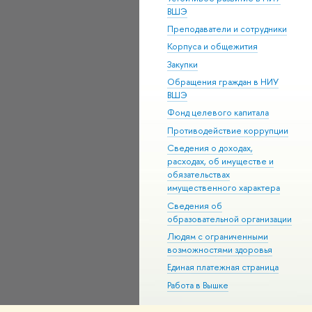
ВШЭ
Преподаватели и сотрудники
Корпуса и общежития
Закупки
Обращения граждан в НИУ
ВШЭ
Фонд целевого капитала
Противодействие коррупции
Сведения о доходах,
расходах, об имуществе и
обязательствах
имущественного характера
Сведения об
образовательной организации
Людям с ограниченными
возможностями здоровья
Единая платежная страница
Работа в Вышке