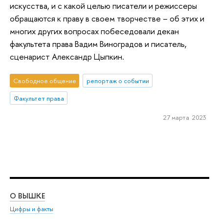
искусства, и с какой целью писатели и режиссеры
обращаются к праву в своем творчестве – об этих и
многих других вопросах побеседовали декан
факультета права Вадим Виноградов и писатель,
сценарист Александр Цыпкин.
Свободное общение
репортаж о событии
Факультет права
27 марта 2023
О ВЫШКЕ
ОБ
Цифры и факты
Ли