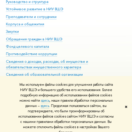
Руководство и структура
Дов
Устойчивое развитие в НИУ ВШЭ
Ол
Преподаватели и сотрудники
При
Корпуса и общежития
Вы
Закупки
При
Обращения граждан в НИУ ВШЭ
Ас
Фонд целевого капитала
До
Противодействие коррупции
Цен
Сведения о доходах, расходах, об имуществе и
Би
обязательствах имущественного характера
Об
Сведения об образовательной организации
Обр
Людям с ограниченными возможностями здоровья
Мы используем файлы cookies для улучшения работы сайта
Единая платежная страница
НИУ ВШЭ и большего удобства его использования. Более
подробную информацию об использовании файлов cookies
Работа в Вышке
можно найти
здесь
, наши правила обработки персональных
данных –
здесь
. Продолжая пользоваться сайтом, вы
✖
Редактору
подтверждаете, что были проинформированы об
© НИУ ВШЭ 1993–2026
Адреса и контакты
Условия использования
использовании файлов cookies сайтом НИУ ВШЭ и согласны
с нашими правилами обработки персональных данных. Вы
материалов
Политика конфиденциальности
Карта сайта
можете отключить файлы cookies в настройках Вашего
Шрифты HSE Sans и HSE Slab разработаны в
Школе дизайна НИУ ВШЭ