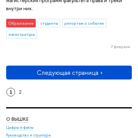
магистерских программ факультета права и треки
внутри них.
Образование
студенты
репортаж о событии
магистратура
7 февраля
Следующая страница
1
2
О ВЫШКЕ
ОБ
Цифры и факты
Ли
Руководство и структура
Дов