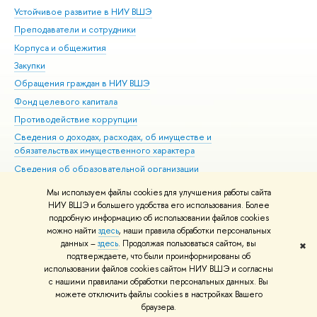
Устойчивое развитие в НИУ ВШЭ
Ол
Преподаватели и сотрудники
При
Корпуса и общежития
Вы
Закупки
При
Обращения граждан в НИУ ВШЭ
Ас
Фонд целевого капитала
До
Противодействие коррупции
Цен
Сведения о доходах, расходах, об имуществе и
Би
обязательствах имущественного характера
Об
Сведения об образовательной организации
Обр
Людям с ограниченными возможностями здоровья
Мы используем файлы cookies для улучшения работы сайта
Единая платежная страница
НИУ ВШЭ и большего удобства его использования. Более
подробную информацию об использовании файлов cookies
Работа в Вышке
можно найти
здесь
, наши правила обработки персональных
данных –
здесь
. Продолжая пользоваться сайтом, вы
✖
Редактору
подтверждаете, что были проинформированы об
© НИУ ВШЭ 1993–2026
Адреса и контакты
Условия использования
использовании файлов cookies сайтом НИУ ВШЭ и согласны
с нашими правилами обработки персональных данных. Вы
материалов
Политика конфиденциальности
Карта сайта
можете отключить файлы cookies в настройках Вашего
Шрифты HSE Sans и HSE Slab разработаны в
Школе дизайна НИУ ВШЭ
браузера.