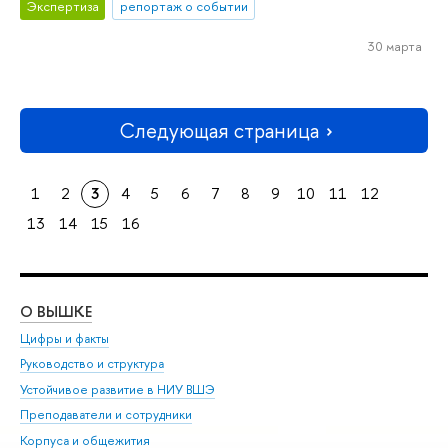
Экспертиза
репортаж о событии
30 марта
Следующая страница
1
2
3
4
5
6
7
8
9
10
11
12
13
14
15
16
О ВЫШКЕ
ОБ
Цифры и факты
Ли
Руководство и структура
Дов
Устойчивое развитие в НИУ ВШЭ
Ол
Преподаватели и сотрудники
При
Корпуса и общежития
Вы