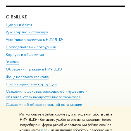
О ВЫШКЕ
ОБ
Цифры и факты
Ли
Руководство и структура
Дов
Устойчивое развитие в НИУ ВШЭ
Ол
Преподаватели и сотрудники
При
Корпуса и общежития
Вы
Закупки
При
Обращения граждан в НИУ ВШЭ
Ас
Фонд целевого капитала
До
Противодействие коррупции
Цен
Сведения о доходах, расходах, об имуществе и
Би
обязательствах имущественного характера
Об
Сведения об образовательной организации
Обр
Людям с ограниченными возможностями здоровья
Мы используем файлы cookies для улучшения работы сайта
Единая платежная страница
НИУ ВШЭ и большего удобства его использования. Более
подробную информацию об использовании файлов cookies
Работа в Вышке
можно найти
здесь
, наши правила обработки персональных