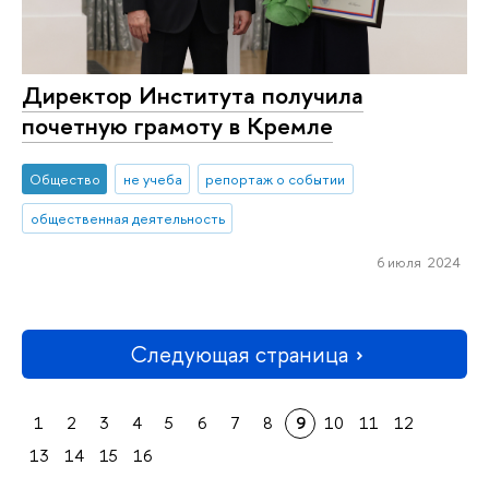
Директор Института получила
почетную грамоту в Кремле
Общество
не учеба
репортаж о событии
общественная деятельность
6 июля 2024
Следующая страница
1
2
3
4
5
6
7
8
9
10
11
12
13
14
15
16