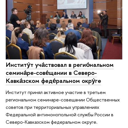
Институ́т уча́ствовал в регио́нальном
семина́ре-сове́щании в Северо-
Кавка́зском феде́ральном окру́ге
Институт принял активное участие в третьем
региональном семинаре-совещании Общественных
советов при территориальных управлениях
Федеральной антимонопольной службы России в
Северо-Кавказском федеральном округе.