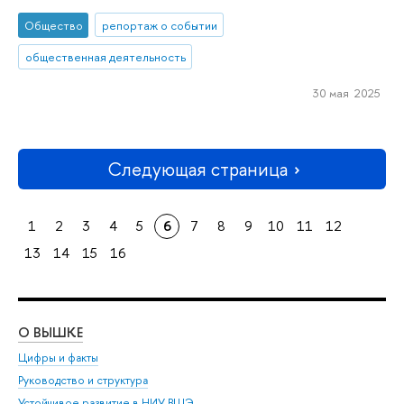
Общество
репортаж о событии
общественная деятельность
30 мая 2025
Следующая страница
1
2
3
4
5
6
7
8
9
10
11
12
13
14
15
16
О ВЫШКЕ
ОБ
Цифры и факты
Ли
Руководство и структура
Дов
Устойчивое развитие в НИУ ВШЭ
Ол