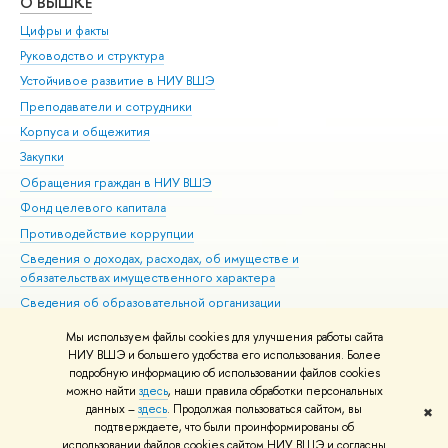
О ВЫШКЕ
ОБ
Цифры и факты
Ли
Руководство и структура
Дов
Устойчивое развитие в НИУ ВШЭ
Ол
Преподаватели и сотрудники
При
Корпуса и общежития
Вы
Закупки
При
Обращения граждан в НИУ ВШЭ
Ас
Фонд целевого капитала
До
Противодействие коррупции
Цен
Сведения о доходах, расходах, об имуществе и
Би
обязательствах имущественного характера
Об
Сведения об образовательной организации
Обр
Людям с ограниченными возможностями здоровья
Мы используем файлы cookies для улучшения работы сайта
Единая платежная страница
НИУ ВШЭ и большего удобства его использования. Более
подробную информацию об использовании файлов cookies
Работа в Вышке
можно найти
здесь
, наши правила обработки персональных
данных –
здесь
. Продолжая пользоваться сайтом, вы
✖
Редактору
подтверждаете, что были проинформированы об
© НИУ ВШЭ 1993–2026
Адреса и контакты
Условия использования
использовании файлов cookies сайтом НИУ ВШЭ и согласны