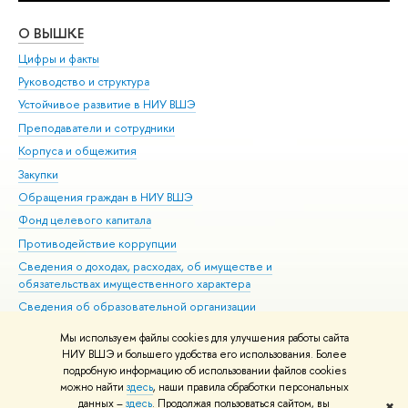
О ВЫШКЕ
ОБ
Цифры и факты
Ли
Руководство и структура
Дов
Устойчивое развитие в НИУ ВШЭ
Ол
Преподаватели и сотрудники
При
Корпуса и общежития
Вы
Закупки
При
Обращения граждан в НИУ ВШЭ
Ас
Фонд целевого капитала
До
Противодействие коррупции
Цен
Сведения о доходах, расходах, об имуществе и
Би
обязательствах имущественного характера
Об
Сведения об образовательной организации
Обр
Людям с ограниченными возможностями здоровья
Мы используем файлы cookies для улучшения работы сайта
Единая платежная страница
НИУ ВШЭ и большего удобства его использования. Более
подробную информацию об использовании файлов cookies
Работа в Вышке
можно найти
здесь
, наши правила обработки персональных
данных –
здесь
. Продолжая пользоваться сайтом, вы
✖