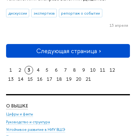
дискуссии
экспертиза
репортаж о событии
13 апреля
Следующая страница
1
2
3
4
5
6
7
8
9
10
11
12
13
14
15
16
17
18
19
20
21
О ВЫШКЕ
ОБ
Цифры и факты
Ли
Руководство и структура
Дов
Устойчивое развитие в НИУ ВШЭ
Ол