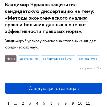
Владимир Чураков защититил
кандидатскую диссертацию на тему:
«Методы экономического анализа
права и больших данных в оценке
эффективности правовых норм».
Владимиру Чуракову присвоена степень кандидат
юридических наук.
Наука
достижения
репортаж о событии
аспирантура
7 апреля 2023
Следующая страница
1
...
2
3
4
5
6
7
8
9
10
11