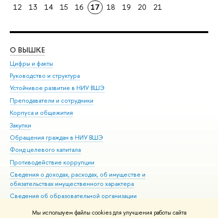
12
13
14
15
16
17
18
19
20
21
О ВЫШКЕ
ОБ
Цифры и факты
Ли
Руководство и структура
Дов
Устойчивое развитие в НИУ ВШЭ
Ол
Преподаватели и сотрудники
При
Корпуса и общежития
Вы
Закупки
При
Обращения граждан в НИУ ВШЭ
Ас
Фонд целевого капитала
До
Противодействие коррупции
Цен
Сведения о доходах, расходах, об имуществе и
Би
обязательствах имущественного характера
Об
Сведения об образовательной организации
Обр
Людям с ограниченными возможностями здоровья
Мы используем файлы cookies для улучшения работы сайта