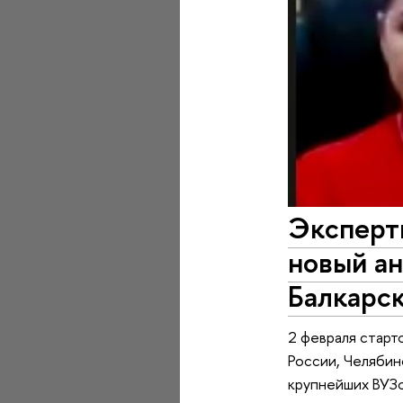
Эксперт
новый а
Балкарск
2 февраля старт
России, Челяби
крупнейших ВУЗо