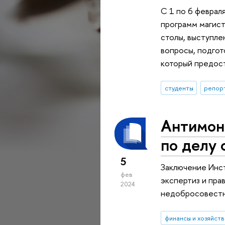
С 1 по 6 феврал
программ магист
столы, выступле
вопросы, подгот
который предост
студенты
репор
Антимон
по делу
5
Заключение Инст
фев
экспертиз и пра
2024
недобросовестн
финансы и хозяйств