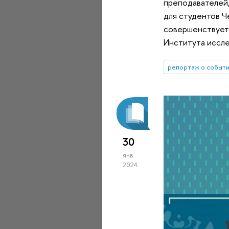
преподавателей,
для студентов Ч
совершенствует
Института иссле
репортаж о событ
30
янв
2024