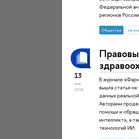
Федеральной ант
регионов России
Общество
не уч
Правовы
здравоо
13
В журнале «Фар
янв
вышла статья на
2024
данных реальной
Авторами проде
помощи и обращ
интеллект», а т
технологий ИИ.