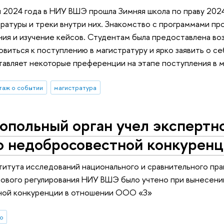
я 2024 года в НИУ ВШЭ прошла Зимняя школа по праву 20
ратуры и треки внутри них. Знакомство с программами пр
ния и изучение кейсов. Студентам была предоставлена в
овиться к поступлению в магистратуру и ярко заявить о с
авляет некоторые преференции на этапе поступления в м
таж о событии
магистратура
опольный орган учел экспертн
 о недобросовестной конкурен
итута исследований национального и сравнительного пра
вового регулирования НИУ ВШЭ было учтено при вынесен
ой конкуренции в отношении ООО «З»
о