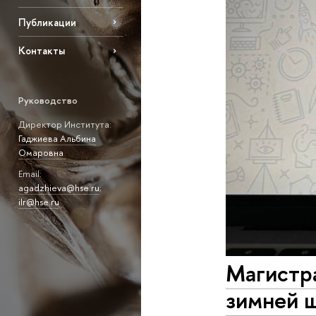
Публикации
Контакты
Руководство
Директор Института:
Гаджиева Альбина
Омаровна
Email:
agadzhieva@hse.ru
;
ilr@hse.ru
Магистр
зимней 