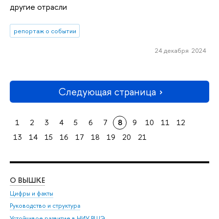
другие отрасли
репортаж о событии
24 декабря 2024
Следующая страница
1
2
3
4
5
6
7
8
9
10
11
12
13
14
15
16
17
18
19
20
21
О ВЫШКЕ
ОБ
Цифры и факты
Ли
Руководство и структура
Дов
Устойчивое развитие в НИУ ВШЭ
Ол